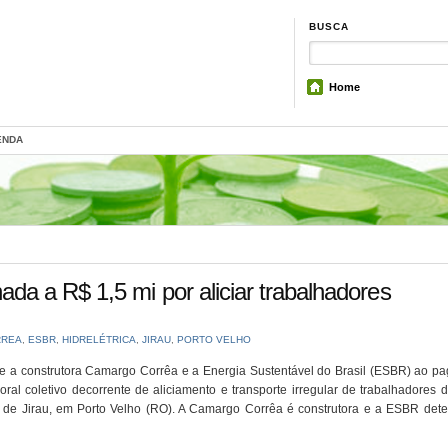
BUSCA
Home
ENDA
a a R$ 1,5 mi por aliciar trabalhadores
RREA
,
ESBR
,
HIDRELÉTRICA
,
JIRAU
,
PORTO VELHO
te a construtora Camargo Corrêa e a Energia Sustentável do Brasil (ESBR) ao p
al coletivo decorrente de aliciamento e transporte irregular de trabalhadores 
ca de Jirau, em Porto Velho (RO). A Camargo Corrêa é construtora e a ESBR dete