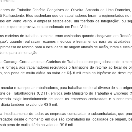
ra em nota.
radores do Trabalho Fabrício Gonçalves de Oliveira, Amanda de Lima Dornelas
 Kalilsustente. Eles sustentam que os trabalhadores foram arregimentados no n
os em Porto Velho. A empresa estabeleceu um “período de integração”, ou se
eríodo, e quem reprovava era abandonado em Porto Velho.
suas carteiras de trabalho somente eram assinadas quando chegavam em Rondôn
ção”, quando realizavam exames médicos e treinamentos para as atividades
 promessa de retorno para a localidade de origem através de avião, foram a eles 
iente para alimentação.
ue a Camargo Correa anote as Carteiras de Trabalho dos empregados desde o mo
 e forneça aos trabalhadores recrutados o transporte do retorno ao local de o
, sob pena de multa diária no valor de R$ 8 mil reais na hipótese de descump
ecrutar e transportar trabalhadores, para trabalhar em local diverso de sua orig
orte de Trabalhadores (CDTT), emitida pelo Ministério do Trabalho e Emprego (
devendo exigir imediatamente de todas as empresas contratadas e subcontrat
iária também no valor de R$ 8 mil.
ija imediatamente de todas as empresas contratadas e subcontratadas, que pr
pregados desde o momento em que são contratados na localidade de origem, 
b pena de multa diária no valor de R$ 8 mil.