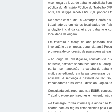
A sentença da juíza do trabalho substituta Son
pública do Ministério Público do Trabalho 
obra, em Sergipe, recebia R$ 50,00 por cada t
De acordo com o MPT, a Camargo Corrêa e sua
trabalhadores em vários localidades do País
anotação inicial da carteira de trabalho e c
localidade de origem.
Em fevereiro e março do ano passado, div
involuntário da empresa, denunciaram à Proc
promessa de concessão de passagens aéreas pa
– Ao longo da investigação, constatou-se qu
nordeste, estavam sendo recrutados ou arreg
partiam sem anotação na carteira de trabalh
muitos acreditando em falsas promessas de t
aplicável. A sentença é passível de recurs
trabalhadores brasileiros – disse ao Blog da A
Consultada pela reportagem, a ESBR, concessi
Trabalho e que, por isso, neste momento, não v
– A Camargo Corrêa informa que ainda não foi 
acordo com as regras estabelecidas pelo Pact