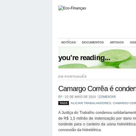
NOTÍCIAS
DOCUMENTOS
ARTIGOS
AG
you're reading...
EM PORTUGUÊS
Camargo Corrêa é condenad
EF
⋅
22 DE MAIO DE 2014
⋅
COMENTAR
TAGS
ALICIAR TRABALHADORES
,
CAMARGO CO
A Justiça do Trabalho condenou solidariamen
de R$ 1,5 milhão de indenização por dano mor
nordeste para o canteiro da usina hidrelétri
concessão da hidrelétrica.