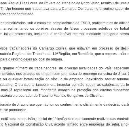
eane Raquel Dias Loura, da 8ª Vara do Trabalho de Porto Velho, resultou de uma a
(MPT). Um homem que trabalhava para a Camargo Corrêa como arregimentador d
rabalhador contratado.
s terceirizadas, sob a completa complacência da ESBR, praticam atos de alicia
, arregimentando os obreiros através de falsos processos seletivos de traba
om falsas promessas, incluindo o confortável retorno, mediante transporte aére
ersos trabalhadores da Camargo Corrêa, que estavam em processo de desl
uradoria Regional do Trabalho da 14ª Região, em Rondônia, que a empresa não c
ra o retorno deles ao local de origem.
e grande número de trabalhadores, de diversas localidades do País, especial
imentados nos estados de origem com promessa de emprego na usina de Jirau. 
o ou qualquer formalização do vínculo de emprego, inexistindo sequer remune
rabalho. O transporte também era irregular por não seguir as exigências da le
o, mas já representa um importante avanço na proteção dos direitos fundamen
mazônia o procurador do Trabalho Fabrício Gonçalves de Oliveira.
onária de Jirau, disse que não tomou conhecimento oficialmente da decisão da J
ai se pronunciar.
notificada da decisão judicial de 1ª instância e que somente realiza suas contra
o Nacional da Construção Civil, acordo firmado entre empresas do setor, sindi