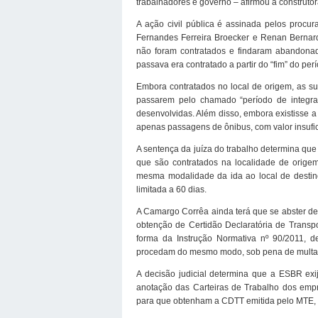
trabalhadores e governo – afirmou a construto
A ação civil pública é assinada pelos procu
Fernandes Ferreira Broecker e Renan Bernardi
não foram contratados e findaram abandonad
passava era contratado a partir do “fim” do p
Embora contratados no local de origem, as 
passarem pelo chamado “período de integra
desenvolvidas. Além disso, embora existisse a
apenas passagens de ônibus, com valor insufic
A sentença da juíza do trabalho determina q
que são contratados na localidade de origem
mesma modalidade da ida ao local de destino
limitada a 60 dias.
A Camargo Corrêa ainda terá que se abster de r
obtenção de Certidão Declaratória de Transp
forma da Instrução Normativa nº 90/2011, 
procedam do mesmo modo, sob pena de multa d
A decisão judicial determina que a ESBR ex
anotação das Carteiras de Trabalho dos em
para que obtenham a CDTT emitida pelo MTE, so