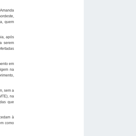
, Amanda
ordeste,
ja, quem
ia, após
 a serem
ofertadas
mento em
rigem na
rimento,
em, sem a
MTE), na
adas que
ocedam à
bem como