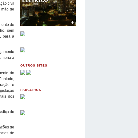
ção civil
e mão de
mento de
lho, sem
o, para a
igamento
umpria a
OUTROS SITES
mente do
Contudo,
ração, e
PARCEIROS
gislação
tais dos
ustiça do
tações de
catos de