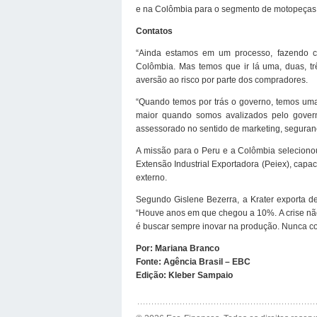
e na Colômbia para o segmento de motopeças, 
Contatos
“Ainda estamos em um processo, fazendo c
Colômbia. Mas temos que ir lá uma, duas, trê
aversão ao risco por parte dos compradores.
“Quando temos por trás o governo, temos um
maior quando somos avalizados pelo govern
assessorado no sentido de marketing, seguranç
A missão para o Peru e a Colômbia seleciono
Extensão Industrial Exportadora (Peiex), cap
externo.
Segundo Gislene Bezerra, a Krater exporta d
“Houve anos em que chegou a 10%. A crise não
é buscar sempre inovar na produção. Nunca col
Por: Mariana Branco
Fonte: Agência Brasil – EBC
Edição: Kleber Sampaio