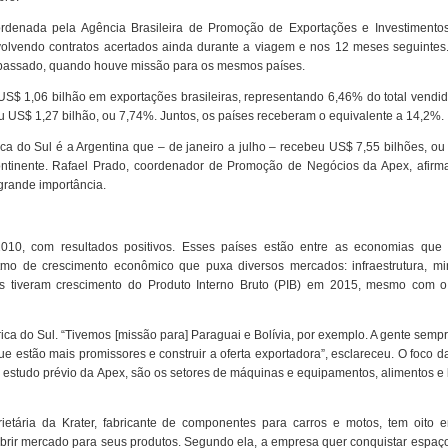
ordenada pela Agência Brasileira de Promoção de Exportações e Investimentos
lvendo contratos acertados ainda durante a viagem e nos 12 meses seguintes.
 passado, quando houve missão para os mesmos países.
US$ 1,06 bilhão em exportações brasileiras, representando 6,46% do total vendi
u US$ 1,27 bilhão, ou 7,74%. Juntos, os países receberam o equivalente a 14,2%.
ica do Sul é a Argentina que – de janeiro a julho – recebeu US$ 7,55 bilhões, o
ontinente. Rafael Prado, coordenador de Promoção de Negócios da Apex, afirm
rande importância.
010, com resultados positivos. Esses países estão entre as economias que
mo de crescimento econômico que puxa diversos mercados: infraestrutura, mi
es tiveram crescimento do Produto Interno Bruto (PIB) em 2015, mesmo com o
ca do Sul. “Tivemos [missão para] Paraguai e Bolívia, por exemplo. A gente semp
ue estão mais promissores e construir a oferta exportadora”, esclareceu. O foco 
estudo prévio da Apex, são os setores de máquinas e equipamentos, alimentos e 
rietária da Krater, fabricante de componentes para carros e motos, tem oito e
rir mercado para seus produtos. Segundo ela, a empresa quer conquistar espaço