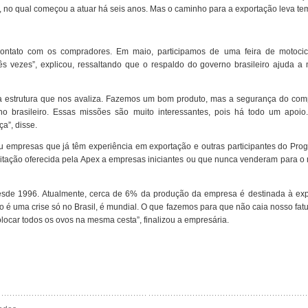
no qual começou a atuar há seis anos. Mas o caminho para a exportação leva te
ontato com os compradores. Em maio, participamos de uma feira de motocic
s vezes”, explicou, ressaltando que o respaldo do governo brasileiro ajuda a m
a estrutura que nos avaliza. Fazemos um bom produto, mas a segurança do com
o brasileiro. Essas missões são muito interessantes, pois há todo um apoio
a”, disse.
u empresas que já têm experiência em exportação e outras participantes do Pro
acitação oferecida pela Apex a empresas iniciantes ou que nunca venderam para 
esde 1996. Atualmente, cerca de 6% da produção da empresa é destinada à exp
 é uma crise só no Brasil, é mundial. O que fazemos para que não caia nosso fa
ocar todos os ovos na mesma cesta”, finalizou a empresária.