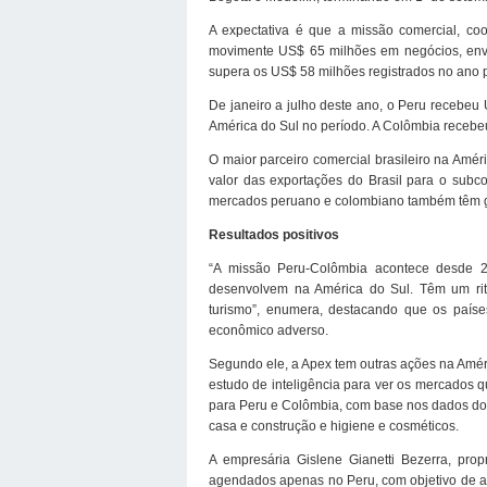
A expectativa é que a missão comercial, co
movimente US$ 65 milhões em negócios, envo
supera os US$ 58 milhões registrados no ano
De janeiro a julho deste ano, o Peru recebeu 
América do Sul no período. A Colômbia recebe
O maior parceiro comercial brasileiro na Amér
valor das exportações do Brasil para o subc
mercados peruano e colombiano também têm g
Resultados positivos
“A missão Peru-Colômbia acontece desde 2
desenvolvem na América do Sul. Têm um rit
turismo”, enumera, destacando que os país
econômico adverso.
Segundo ele, a Apex tem outras ações na Améri
estudo de inteligência para ver os mercados q
para Peru e Colômbia, com base nos dados do 
casa e construção e higiene e cosméticos.
A empresária Gislene Gianetti Bezerra, prop
agendados apenas no Peru, com objetivo de ab