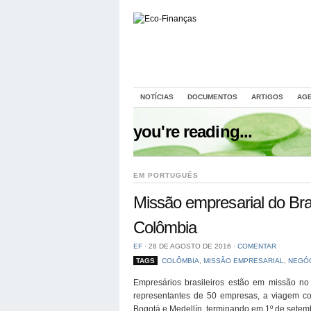
NOTÍCIAS
DOCUMENTOS
ARTIGOS
AG
you're reading...
EM PORTUGUÊS
Missão empresarial do Bra
Colômbia
EF
⋅
28 DE AGOSTO DE 2016
⋅
COMENTAR
TAGS
COLÔMBIA
,
MISSÃO EMPRESARIAL
,
NEGÓ
Empresários brasileiros estão em missão n
representantes de 50 empresas, a viagem com
Bogotá e Medellín, terminando em 1º de setem