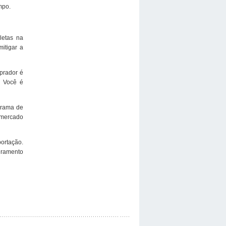
mpo.
letas na
itigar a
prador é
. Você é
grama de
o mercado
ortação.
turamento