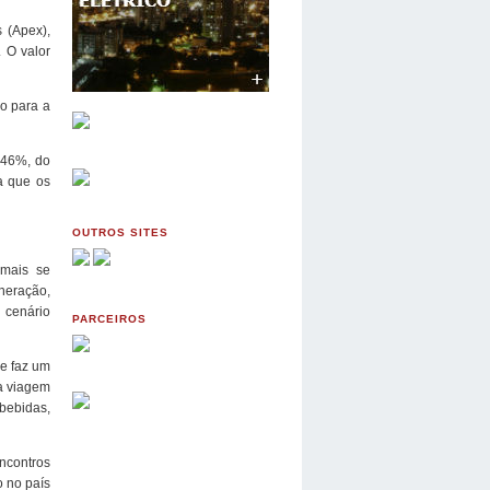
 (Apex),
 O valor
do para a
u 46%, do
a que os
OUTROS SITES
 mais se
neração,
 cenário
PARCEIROS
re faz um
da viagem
bebidas,
ncontros
 no país