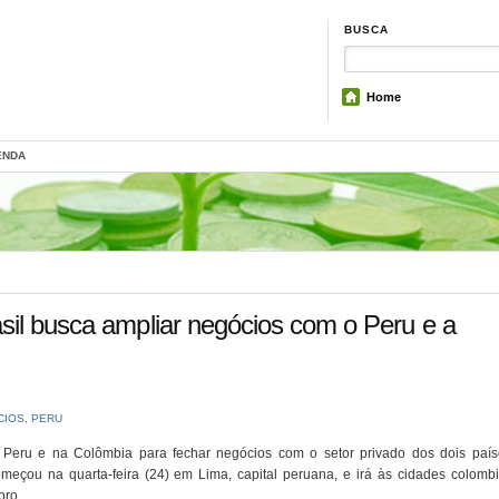
BUSCA
Home
ENDA
sil busca ampliar negócios com o Peru e a
CIOS
,
PERU
o Peru e na Colômbia para fechar negócios com o setor privado dos dois paí
eçou na quarta-feira (24) em Lima, capital peruana, e irá às cidades colomb
bro.