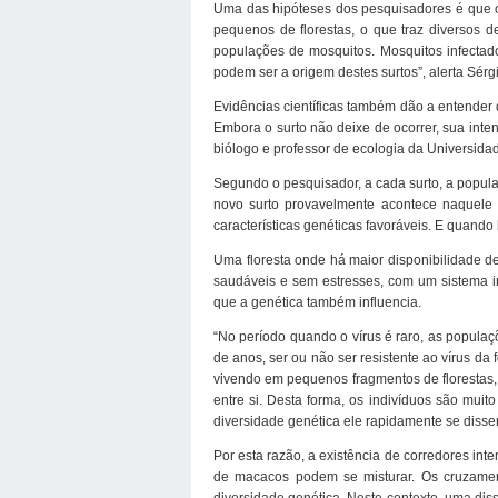
Uma das hipóteses dos pesquisadores é que 
pequenos de florestas, o que traz diversos 
populações de mosquitos. Mosquitos infecta
podem ser a origem destes surtos”, alerta Sérg
Evidências científicas também dão a entender q
Embora o surto não deixe de ocorrer, sua int
biólogo e professor de ecologia da Universida
Segundo o pesquisador, a cada surto, a popul
novo surto provavelmente acontece naquele
características genéticas favoráveis. E quando
Uma floresta onde há maior disponibilidade 
saudáveis e sem estresses, com um sistema im
que a genética também influencia.
“No período quando o vírus é raro, as populaç
de anos, ser ou não ser resistente ao vírus d
vivendo em pequenos fragmentos de florestas,
entre si. Desta forma, os indivíduos são mu
diversidade genética ele rapidamente se disse
Por esta razão, a existência de corredores int
de macacos podem se misturar. Os cruzament
diversidade genética. Neste contexto, uma di