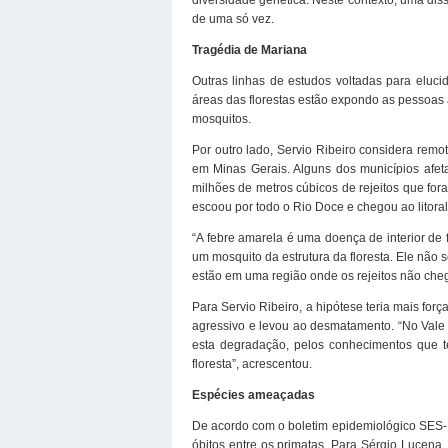
de uma só vez.
Tragédia de Mariana
Outras linhas de estudos voltadas para eluci
áreas das florestas estão expondo as pessoas 
mosquitos.
Por outro lado, Servio Ribeiro considera remo
em Minas Gerais. Alguns dos municípios afet
milhões de metros cúbicos de rejeitos que f
escoou por todo o Rio Doce e chegou ao litoral
“A febre amarela é uma doença de interior de 
um mosquito da estrutura da floresta. Ele não
estão em uma região onde os rejeitos não chega
Para Servio Ribeiro, a hipótese teria mais for
agressivo e levou ao desmatamento. “No Vale
esta degradação, pelos conhecimentos que te
floresta”, acrescentou.
Espécies ameaçadas
De acordo com o boletim epidemiológico SES-
óbitos entre os primatas. Para Sérgio Lucen