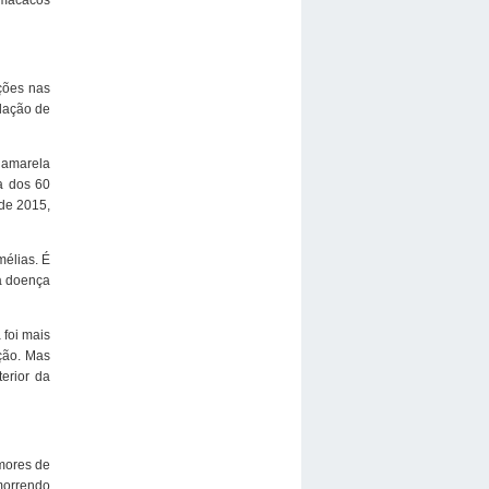
ções nas
ulação de
e amarela
a dos 60
de 2015,
mélias. É
la doença
 foi mais
ção. Mas
erior da
mores de
morrendo