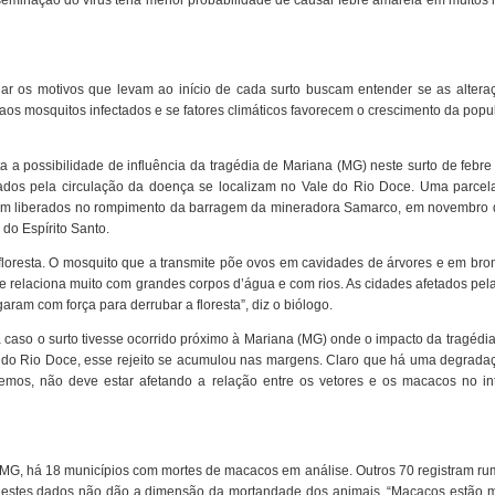
dar os motivos que levam ao início de cada surto buscam entender se as altera
aos mosquitos infectados e se fatores climáticos favorecem o crescimento da pop
ta a possibilidade de influência da tragédia de Mariana (MG) neste surto de febr
ados pela circulação da doença se localizam no Vale do Rio Doce. Uma parcel
oram liberados no rompimento da barragem da mineradora Samarco, em novembro 
 do Espírito Santo.
floresta. O mosquito que a transmite põe ovos em cavidades de árvores e em bro
 se relaciona muito com grandes corpos d’água e com rios. As cidades afetados pe
ram com força para derrubar a floresta”, diz o biólogo.
ça caso o surto tivesse ocorrido próximo à Mariana (MG) onde o impacto da tragédia
 do Rio Doce, esse rejeito se acumulou nas margens. Claro que há uma degrada
mos, não deve estar afetando a relação entre os vetores e os macacos no int
MG, há 18 municípios com mortes de macacos em análise. Outros 70 registram ru
a, estes dados não dão a dimensão da mortandade dos animais. “Macacos estão 