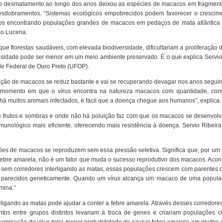
o desmatamento ao longo dos anos deixou as espécies de macacos em fragment
desdobramentos. “Sistemas ecológicos empobrecidos podem favorecer o crescim
dos encontrando populações grandes de macacos em pedaços de mata atlântica 
io Lucena.
ue florestas saudáveis, com elevada biodiversidade, dificultariam a proliferação d
ensidade pode ser menor em um meio ambiente preservado. É o que explica Servio
de Federal de Ouro Preto (UFOP).
ação de macacos se reduz bastante e vai se recuperando devagar nos anos seguin
 momento em que o vírus encontra na natureza macacos com quantidade, con
 há muitos animais infectados, é fácil que a doença chegue aos humanos”, explica.
de frutos e sombras e onde não há poluição faz com que os macacos se desenvol
unológico mais eficiente, oferecendo mais resistência à doença. Servio Ribeira
ões de macacos se reproduzem sem essa pressão seletiva. Significa que, por um 
a febre amarela, não é um fator que muda o sucesso reprodutivo dos macacos. Aco
 sem corredores interligando as matas, essas populações crescem com parentes 
ito parecidos geneticamente. Quando um vírus alcança um macaco de uma popul
mina.”
erligando as matas pode ajudar a conter a febre amarela. Através desses corredore
os entre grupos distintos levariam à troca de genes e criariam populações 
sseminação do vírus teria menor probabilidade de causar febre amarela em muito