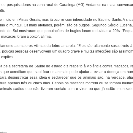
 de pesquisadores na zona rural de Caratinga (MG). Andamos na mata, convers
ta.
início em Minas Gerais, mas já ocorre com intensidade no Espírito Santo. A sit
mo o muriqui. Os mais afetados, porém, são os bugios. Segundo Sérgio Lucena,
rande do Sul mostraram que populações de bugios foram reduzidas a 20%. “Enqua
 macacos foram a óbito”, afirma.
amente as maiores vítimas da febre amarela. “Eles são altamente suscetíveis à
 poucas pessoas desenvolvem um quadro grave e muitas infecções são assintomá
 explica.
ela secretaria de Saúde do estado diz respeito à violência contra macacos, re
s que acreditam que sacrificar os animais pode ajudar a evitar a doença em hu
a desmistificar essa ideia e esclarecer que os animais são, na verdade, ali
 dura apenas três ou cinco dias. Depois os macacos morrem ou se tornam imune
animais sadios que não tiveram contato com o vírus ou que já estão imunizad
ados.