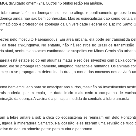
G), divulgado ontem (24). Outros 45 óbitos estão em análise.
 a febre amarela é uma doença de surtos que atinge, repentinamente, grupos de 
oença ainda não são bem conhecidas. Mas os especialistas dão como certa a in
imatólogo e professor de zoologia da Universidade Federal do Espírito Santo (
co.
vestres pelo mosquito Haemagogus. Em área urbana, ela pode ser transmitida pe
 da febre chikungunya. No entanto, não há registros no Brasil de transmissão 
to atual, nenhum dos casos confirmados e suspeitos em Minas Gerais são urbano
marela está estabelecido em algumas matas e regiões silvestres com baixa ocorr
ndado, ele se propaga rapidamente, atingindo macacos e humanos. Os animais c
 começa a se propagar em determinada área, a morte dos macacos nos enviará um 
stema bem articulado para se antecipar aos surtos, mas não há investimentos neste
ais poderia, por exemplo, ter dado início mais cedo à campanha de vacin
eminação da doença. A vacina é a principal medida de combate à febre amarela.
dam a febre amarela sob a ótica do ecossistema se reuniram em Belo Horizon
 ligada à mineradora Samarco. Na ocasião, eles fizeram uma revisão de tudo 
etivo de dar um primeiro passo para mudar o panorama.