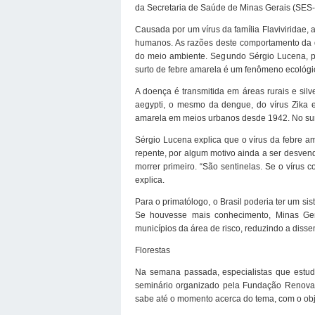
da Secretaria de Saúde de Minas Gerais (SES-M
Causada por um vírus da família Flaviviridae,
humanos. As razões deste comportamento da d
do meio ambiente. Segundo Sérgio Lucena, pr
surto de febre amarela é um fenômeno ecológi
A doença é transmitida em áreas rurais e sil
aegypti, o mesmo da dengue, do vírus Zika e
amarela em meios urbanos desde 1942. No sur
Sérgio Lucena explica que o vírus da febre a
repente, por algum motivo ainda a ser desve
morrer primeiro. “São sentinelas. Se o vírus
explica.
Para o primatólogo, o Brasil poderia ter um si
Se houvesse mais conhecimento, Minas Ger
municípios da área de risco, reduzindo a diss
Florestas
Na semana passada, especialistas que estu
seminário organizado pela Fundação Renova,
sabe até o momento acerca do tema, com o obj