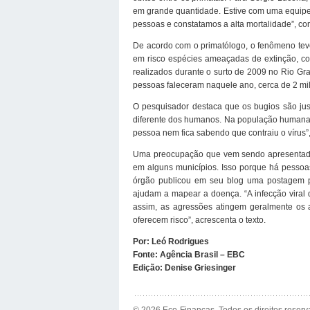
em grande quantidade. Estive com uma equipe
pessoas e constatamos a alta mortalidade”, con
De acordo com o primatólogo, o fenômeno teve 
em risco espécies ameaçadas de extinção, co
realizados durante o surto de 2009 no Rio G
pessoas faleceram naquele ano, cerca de 2 mil
O pesquisador destaca que os bugios são just
diferente dos humanos. Na população humana,
pessoa nem fica sabendo que contraiu o vírus”,
Uma preocupação que vem sendo apresentada p
em alguns municípios. Isso porque há pessoa
órgão publicou em seu blog uma postagem par
ajudam a mapear a doença. “A infecção viral
assim, as agressões atingem geralmente os 
oferecem risco”, acrescenta o texto.
Por: Leó Rodrigues
Fonte: Agência Brasil – EBC
Edição: Denise Griesinger
© 2026 Eco-Finanças. Todos os direitos reserv