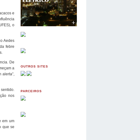
macacos e
fluência
UFES), o
lo Aedes
da febre
s.
ência. De
OUTROS SITES
omeçam a
alerta”,
 sentido.
PARCEIROS
ação nos
te em um
o que se