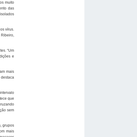
os muito
ento das
isolados
os vírus.
 Ribeiro,
tes. “Um
dições e
vam mais
 destaca
intervalo
ntece que
cruzando
ação sem
s, grupos
com mais
s macacos