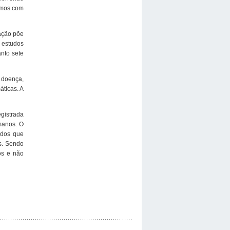
amos com
uação põe
 estudos
nto sete
 doença,
ticas. A
gistrada
manos. O
ados que
s. Sendo
os e não