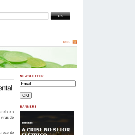
RSS
NEWSLETTER
ental
BANNERS
arela e a
vírus de
 recente