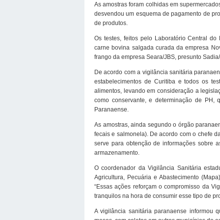
As amostras foram colhidas em supermercados d
desvendou um esquema de pagamento de propina
de produtos.
Os testes, feitos pelo Laboratório Central d
carne bovina salgada curada da empresa Novi
frango da empresa Seara/JBS, presunto Sadia/B
De acordo com a vigilância sanitária paranaens
estabelecimentos de Curitiba e todos os test
alimentos, levando em consideração a legislaçã
como conservante, e determinação de PH, que
Paranaense.
As amostras, ainda segundo o órgão paranaense
fecais e salmonela). De acordo com o chefe da
serve para obtenção de informações sobre as
armazenamento.
O coordenador da Vigilância Sanitária estad
Agricultura, Pecuária e Abastecimento (Mapa)
“Essas ações reforçam o compromisso da Vigi
tranquilos na hora de consumir esse tipo de pr
A vigilância sanitária paranaense informou