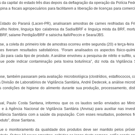
a capital do estado três dias depois da deflagração da operação da Polícia Fed
 a fiscais agropecuários para facilitarem a liberação de licenças para comerci
o Estado do Paraná (Lacen-PR), analisaram amostras de carnes resfriadas da Fri
lho Nobre, linguiça tipo calabresa da Sadia/BRF e linguiça mista da BRF, mort
RF, salame Perdigão/BRF e salsicha Italli/Peccin e Seara/JBS.
e, a coleta do primeiro lote de amostras ocorreu entre segunda (20) e terça-feira
es tiveram resultados satisfatórios. “Foram analisados os aspectos físico-quím
o para cada tipo de produto. A análise envolveu a pesquisa de nitrito e sulfito, u
 pode indicar contaminação pela toxina botulínica”, diz nota da Vigilância S
, também passaram pela avaliação microbiológica (clostrídios, estafilococos, c
 Divisão de Laboratórios de Vigilância Sanitária, André Dedecek, a análise micro
 condições de higiene do alimento durante sua produção, processamento, distr
ual, Paulo Costa Santana, informou que os os laudos serão enviados ao Minis
 e à Agência Nacional de Vigilância Sanitária (Anvisa) para auxiliar nas inves
lância Sanitária com a saúde da população. Com esses resultados, podemos fi
oduto”, disse Santana.
 que o monitoramento da qualidade dos produtos deve ser mantido pelos próxi