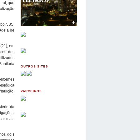
eral, que
alização
boi/JBS,
adela de
 (21), em
icos dos
tilizados
anitária
OUTROS SITES
oliformes
biológica
ibuição,
PARCEIROS
tério da
tigações.
car mais
mos dois