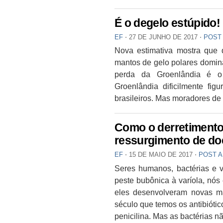
É o degelo estúpido!
EF
⋅
27 DE JUNHO DE 2017
⋅
POST
Nova estimativa mostra que 
mantos de gelo polares domina
perda da Groenlândia é o 
Groenlândia dificilmente fi
brasileiros. Mas moradores de
Como o derretimento 
ressurgimento de do
EF
⋅
15 DE MAIO DE 2017
⋅
POST 
Seres humanos, bactérias e ví
peste bubônica à varíola, nós 
eles desenvolveram novas ma
século que temos os antibióti
penicilina. Mas as bactérias n