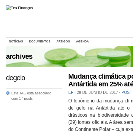
NOTÍCIAS
DOCUMENTOS
ARTIGOS
AGENDA
archives
Mudança climática p
degelo
Antártida em 25% at
EF
⋅
29 DE JUNHO DE 2017
⋅
POST
Este TAG está associado
com 17 posts
O fenômeno da mudança climá
de gelo na Antártida até o 
drásticos na biodiversidade d
(29) fontes oficiais. A área s
do Continente Polar – cuja ex