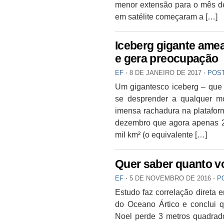
menor extensão para o mês de
em satélite começaram a […]
Iceberg gigante amea
e gera preocupação
EF
⋅
8 DE JANEIRO DE 2017
⋅
POS
Um gigantesco iceberg – que
se desprender a qualquer mo
imensa rachadura na platafor
dezembro que agora apenas 2
mil km² (o equivalente […]
Quer saber quanto v
EF
⋅
5 DE NOVEMBRO DE 2016
⋅
P
Estudo faz correlação direta 
do Oceano Ártico e conclui 
Noel perde 3 metros quadrad