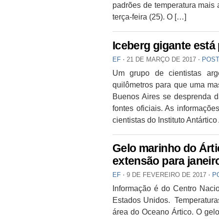
padrões de temperatura mais a
terça-feira (25). O […]
Iceberg gigante está 
EF
⋅
21 DE MARÇO DE 2017
⋅
POST
Um grupo de cientistas ar
quilômetros para que uma ma
Buenos Aires se desprenda da
fontes oficiais. As informaçõ
cientistas do Instituto Antártic
Gelo marinho do Árt
extensão para janeir
EF
⋅
9 DE FEVEREIRO DE 2017
⋅
P
Informação é do Centro Naci
Estados Unidos. Temperatura
área do Oceano Ártico. O gel