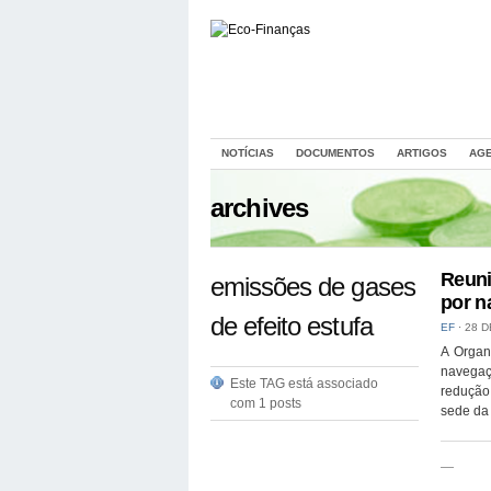
NOTÍCIAS
DOCUMENTOS
ARTIGOS
AG
archives
Reuni
emissões de gases
por n
de efeito estufa
EF
⋅
28 D
A Organ
navegaç
Este TAG está associado
redução
com 1 posts
sede da
—