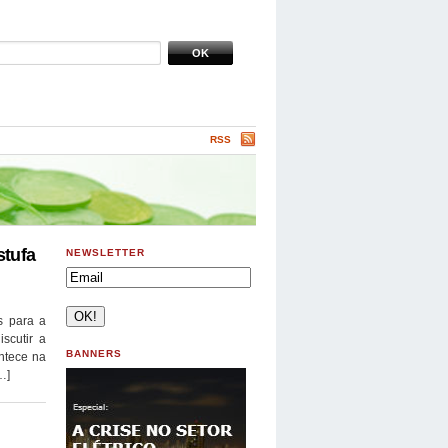
RSS
stufa
NEWSLETTER
s para a
scutir a
BANNERS
ntece na
…]