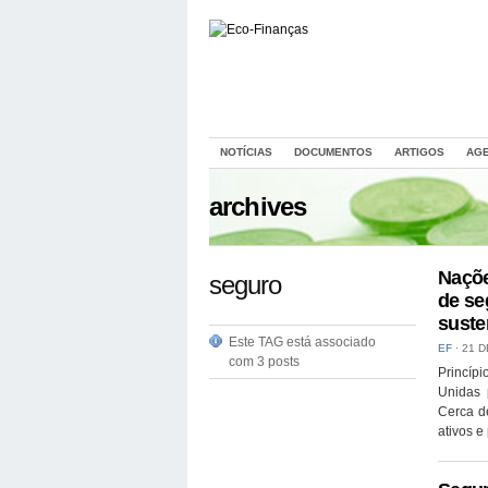
NOTÍCIAS
DOCUMENTOS
ARTIGOS
AG
archives
Naçõe
seguro
de se
suste
Este TAG está associado
EF
⋅
21 D
com 3 posts
Princípi
Unidas 
Cerca d
ativos e