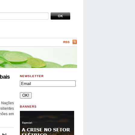
RSS
bais
NEWSLETTER
as Nações
BANNERS
ilientes
lhões em