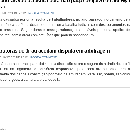
adoras vão à Justiça para não pagar prejuízo de até R$ 1
rau
E MARÇO DE 2012
⋅
POST A COMMENT
s causados por uma revolta de trabalhadores, no ano passado, no canteiro de 
idrelétrica de Jirau deram origem a uma batalha judicial com desdobramentos na
 e brasileira. Seguradoras e resseguradoras, responsáveis por uma apólice d
 se recusam a arcar com prejuízos que podem passar de R$ […]
rutoras de Jirau aceitam disputa em arbitragem
E JANEIRO DE 2012
⋅
POST A COMMENT
à queda de braço para definir se a discussão sobre o seguro da hidrelétrica de J
il ou na Inglaterra, o consórcio responsável pela obra diz concordar em di
mento dos danos à construção por meio da arbitragem. Para isso, porém, são col
s condições: a câmara arbitral deve […]
ados.