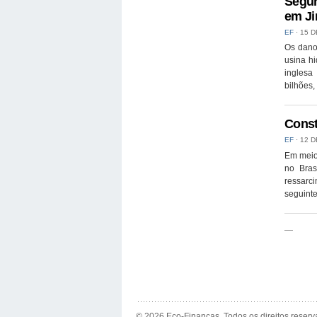
Segur
em Ji
EF
⋅
15 D
Os dano
usina h
inglesa
bilhões,
Const
EF
⋅
12 D
Em meio 
no Bras
ressarci
seguinte
—
© 2026 Eco-Finanças. Todos os direitos reserv