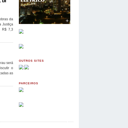
 bi
obras da
 Justiça
e R$ 7,3
OUTROS SITES
irau será
scutir o
ocadas as
PARCEIROS