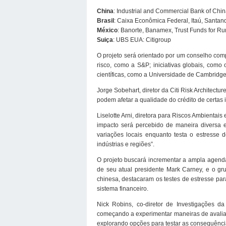
China
: Industrial and Commercial Bank of Chin
Brasil
: Caixa Econômica Federal, Itaú, Santan
México
: Banorte, Banamex, Trust Funds for R
Suiça
: UBS EUA: Citigroup
O projeto será orientado por um conselho comp
risco, como a S&P; iniciativas globais, como
científicas, como a Universidade de Cambridge
Jorge Sobehart, diretor da Citi Risk Architect
podem afetar a qualidade do crédito de certas in
Liselotte Arni, diretora para Riscos Ambientai
impacto será percebido de maneira diversa em
variações locais enquanto testa o estresse 
indústrias e regiões”.
O projeto buscará incrementar a ampla agenda
de seu atual presidente Mark Carney, e o g
chinesa, destacaram os testes de estresse par
sistema financeiro.
Nick Robins, co-diretor de Investigações da
começando a experimentar maneiras de avaliar s
explorando opções para testar as consequência