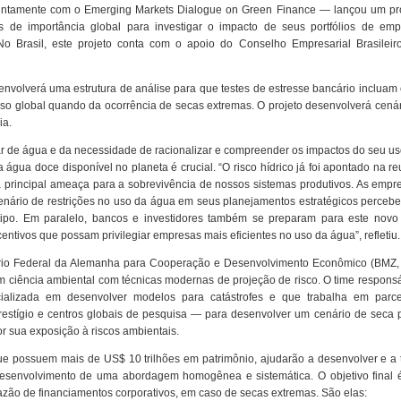
ntamente com o Emerging Markets Dialogue on Green Finance — lançou um pr
ras de importância global para investigar o impacto de seus portfólios de emp
No Brasil, este projeto conta com o apoio do Conselho Empresarial Brasileir
envolverá uma estrutura de análise para que testes de estresse bancário incluam
eso global quando da ocorrência de secas extremas. O projeto desenvolverá cená
ia.
ar de água e da necessidade de racionalizar e compreender os impactos do seu u
água doce disponível no planeta é crucial. “O risco hídrico já foi apontado na r
rincipal ameaça para a sobrevivência de nossos sistemas produtivos. As empr
nário de restrições no uso da água em seus planejamentos estratégicos perceb
tipo. Em paralelo, bancos e investidores também se preparam para este novo 
tivos que possam privilegiar empresas mais eficientes no uso da água”, refletiu.
stério Federal da Alemanha para Cooperação e Desenvolvimento Econômico (BMZ, 
m ciência ambiental com técnicas modernas de projeção de risco. O time respons
alizada em desenvolver modelos para catástrofes e que trabalha em parc
estígio e centros globais de pesquisa — para desenvolver um cenário de seca 
r sua exposição à riscos ambientais.
 que possuem mais de US$ 10 trilhões em patrimônio, ajudarão a desenvolver e a 
 desenvolvimento de uma abordagem homogênea e sistemática. O objetivo final 
razão de financiamentos corporativos, em caso de secas extremas. São elas: