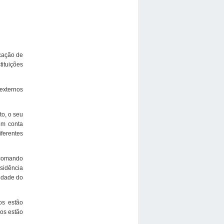
icação de
ituições
 externos
to, o seu
em conta
ferentes
o comando
sidência
lidade do
os estão
ros estão