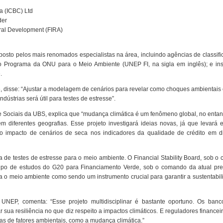
a (ICBC) Ltd
der
ural Development (FIRA)
osto pelos mais renomados especialistas na área, incluindo agências de classif
 o Programa da ONU para o Meio Ambiente (UNEP FI, na sigla em inglês); e inst
.
ure, disse: “Ajustar a modelagem de cenários para revelar como choques ambientais
dústrias será útil para testes de estresse”.
s e Sociais da UBS, explica que “mudança climática é um fenômeno global, no entan
 diferentes geografias. Esse projeto investigará ideias novas, já que levará 
do impacto de cenários de seca nos indicadores da qualidade de crédito em di
 de testes de estresse para o meio ambiente. O Financial Stability Board, sob 
rupo de estudos do G20 para Financiamento Verde, sob o comando da atual pre
a o meio ambiente como sendo um instrumento crucial para garantir a sustentabi
 UNEP, comenta: “Esse projeto multidisciplinar é bastante oportuno. Os banc
ua resiliência no que diz respeito a impactos climáticos. E reguladores financei
s de fatores ambientais, como a mudança climática.”