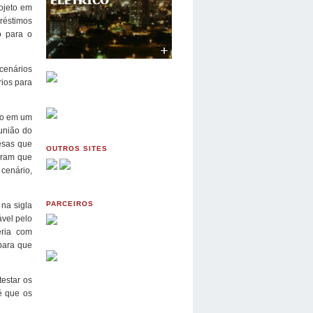
ojeto em
réstimos
o para o
 cenários
rios para
so em um
eunião do
esas que
OUTROS SITES
eram que
cenário,
PARCEIROS
na sigla
ável pelo
eria com
para que
testar os
é que os