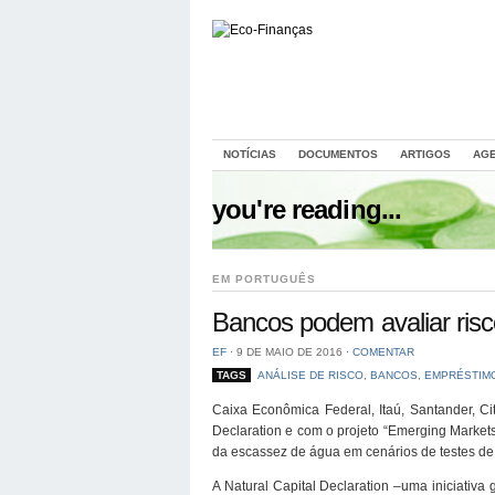
NOTÍCIAS
DOCUMENTOS
ARTIGOS
AG
you're reading...
EM PORTUGUÊS
Bancos podem avaliar ris
EF
⋅
9 DE MAIO DE 2016
⋅
COMENTAR
TAGS
ANÁLISE DE RISCO
,
BANCOS
,
EMPRÉSTIM
Caixa Econômica Federal, Itaú, Santander, Ci
Declaration e com o projeto “Emerging Market
da escassez de água em cenários de testes de
A Natural Capital Declaration –uma iniciativa 