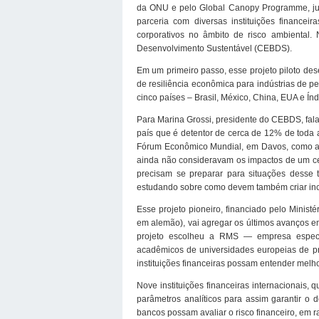
da ONU e pelo Global Canopy Programme, ju
parceria com diversas instituições financei
corporativos no âmbito de risco ambiental. 
Desenvolvimento Sustentável (CEBDS).
Em um primeiro passo, esse projeto piloto des
de resiliência econômica para indústrias de p
cinco países – Brasil, México, China, EUA e Índ
Para Marina Grossi, presidente do CEBDS, fal
país que é detentor de cerca de 12% de toda a 
Fórum Econômico Mundial, em Davos, como a p
ainda não consideravam os impactos de um ce
precisam se preparar para situações desse 
estudando sobre como devem também criar incen
Esse projeto pioneiro, financiado pelo Mini
em alemão), vai agregar os últimos avanços e
projeto escolheu a RMS — empresa especi
acadêmicos de universidades europeias de pr
instituições financeiras possam entender melho
Nove instituições financeiras internacionais,
parâmetros analíticos para assim garantir o
bancos possam avaliar o risco financeiro, em 