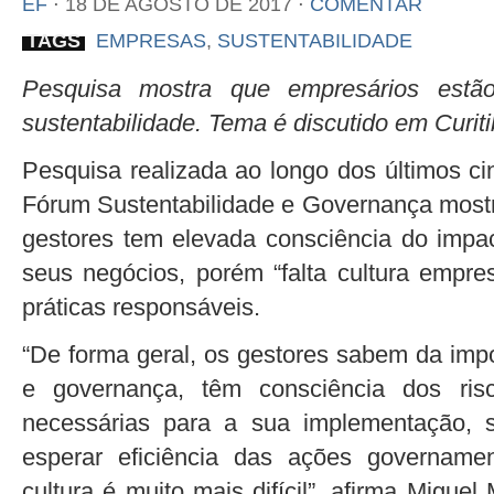
EF
⋅
18 DE AGOSTO DE 2017
⋅
COMENTAR
TAGS
EMPRESAS
,
SUSTENTABILIDADE
Pesquisa mostra que empresários estã
sustentabilidade. Tema é discutido em Curi
Pesquisa realizada ao longo dos últimos ci
Fórum Sustentabilidade e Governança mostr
gestores tem elevada consciência do impa
seus negócios, porém “falta cultura empre
práticas responsáveis.
“De forma geral, os gestores sabem da impo
e governança, têm consciência dos ris
necessárias para a sua implementação
esperar eficiência das ações governam
cultura é muito mais difícil”, afirma Miguel