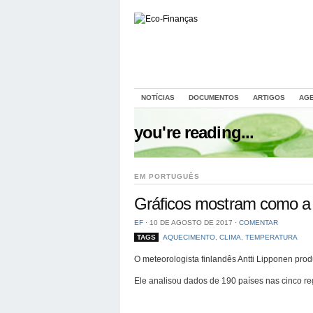
NOTÍCIAS
DOCUMENTOS
ARTIGOS
AG
you're reading...
EM PORTUGUÊS
Gráficos mostram como a T
EF
⋅
10 DE AGOSTO DE 2017
⋅
COMENTAR
TAGS
AQUECIMENTO
,
CLIMA
,
TEMPERATURA
O meteorologista finlandês Antti Lipponen pr
Ele analisou dados de 190 países nas cinco re