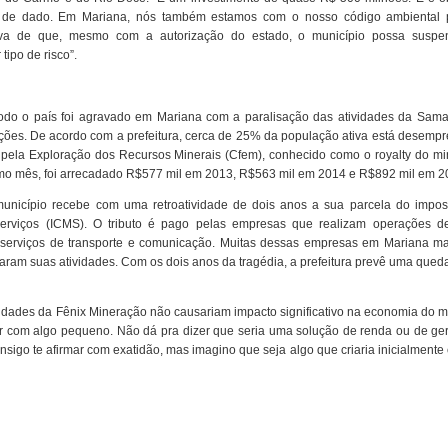
co de dado. Em Mariana, nós também estamos com o nosso código ambiental 
tiva de que, mesmo com a autorização do estado, o município possa susp
ipo de risco”.
odo o país foi agravado em Mariana com a paralisação das atividades da Sama
ções. De acordo com a prefeitura, cerca de 25% da população ativa está desempr
la Exploração dos Recursos Minerais (Cfem), conhecido como o royalty do miné
o mês, foi arrecadado R$577 mil em 2013, R$563 mil em 2014 e R$892 mil em 2
município recebe com uma retroatividade de dois anos a sua parcela do impos
serviços (ICMS). O tributo é pago pelas empresas que realizam operações d
u serviços de transporte e comunicação. Muitas dessas empresas em Mariana m
aram suas atividades. Com os dois anos da tragédia, a prefeitura prevê uma que
ividades da Fênix Mineração não causariam impacto significativo na economia do m
r com algo pequeno. Não dá pra dizer que seria uma solução de renda ou de ge
sigo te afirmar com exatidão, mas imagino que seja algo que criaria inicialmente