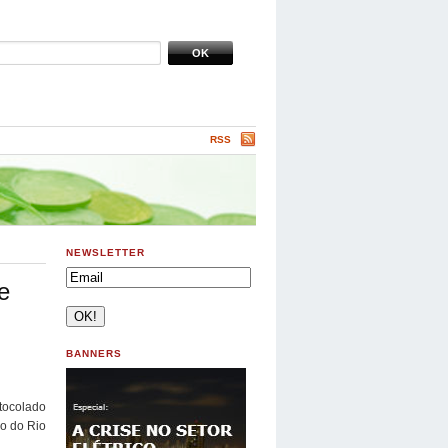
RSS
NEWSLETTER
e
BANNERS
tocolado
so do Rio