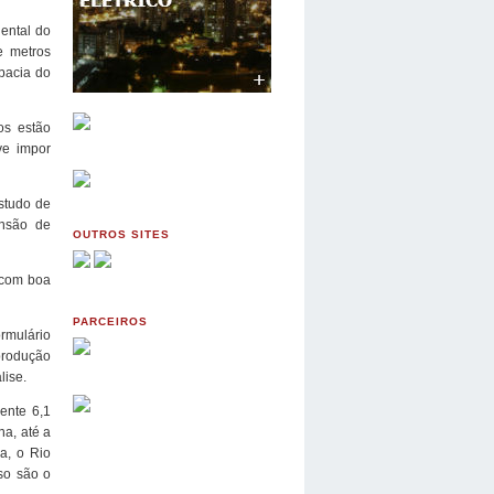
iental do
e metros
bacia do
os estão
ve impor
studo de
ensão de
OUTROS SITES
 com boa
PARCEIROS
ormulário
produção
lise.
ente 6,1
a, até a
a, o Rio
so são o