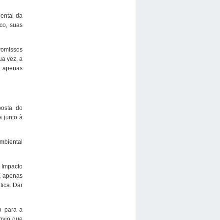
ental da
co, suas
romissos
a vez, a
u apenas
posta do
a junto à
mbiental
 Impacto
 É apenas
ica. Dar
o para a
bvio que