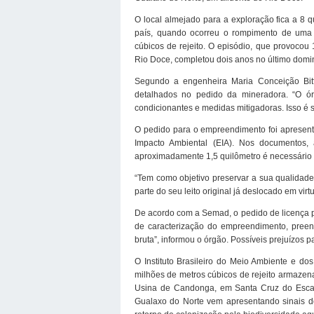
O local almejado para a exploração fica a 8 q
país, quando ocorreu o rompimento de uma
cúbicos de rejeito. O episódio, que provocou
Rio Doce, completou dois anos no último domin
Segundo a engenheira Maria Conceição Bitte
detalhados no pedido da mineradora. “O órg
condicionantes e medidas mitigadoras. Isso é s
O pedido para o empreendimento foi apresent
Impacto Ambiental (EIA). Nos documentos
aproximadamente 1,5 quilômetro é necessário 
“Tem como objetivo preservar a sua qualidad
parte do seu leito original já deslocado em v
De acordo com a Semad, o pedido de licença pr
de caracterização do empreendimento, pree
bruta”, informou o órgão. Possíveis prejuízos 
O Instituto Brasileiro do Meio Ambiente e d
milhões de metros cúbicos de rejeito armaze
Usina de Candonga, em Santa Cruz do Escal
Gualaxo do Norte vem apresentando sinais de