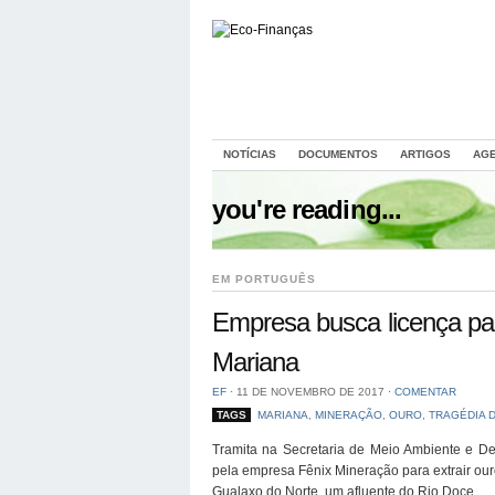
NOTÍCIAS
DOCUMENTOS
ARTIGOS
AG
you're reading...
EM PORTUGUÊS
Empresa busca licença par
Mariana
EF
⋅
11 DE NOVEMBRO DE 2017
⋅
COMENTAR
TAGS
MARIANA
,
MINERAÇÃO
,
OURO
,
TRAGÉDIA 
Tramita na Secretaria de Meio Ambiente e De
pela empresa Fênix Mineração para extrair our
Gualaxo do Norte, um afluente do Rio Doce.