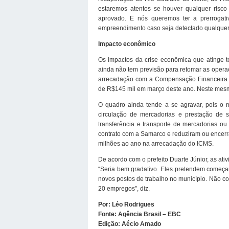
estaremos atentos se houver qualquer ris
aprovado. E nós queremos ter a prerroga
empreendimento caso seja detectado qualquer t
Impacto econômico
Os impactos da crise econômica que atinge t
ainda não tem previsão para retomar as opera
arrecadação com a Compensação Financeira pe
de R$145 mil em março deste ano. Neste mesm
O quadro ainda tende a se agravar, pois o 
circulação de mercadorias e prestação de 
transferência e transporte de mercadorias o
contrato com a Samarco e reduziram ou encerr
milhões ao ano na arrecadação do ICMS.
De acordo com o prefeito Duarte Júnior, as at
“Seria bem gradativo. Eles pretendem começa
novos postos de trabalho no município. Não con
20 empregos”, diz.
Por: Léo Rodrigues
Fonte: Agência Brasil – EBC
Edição: Aécio Amado