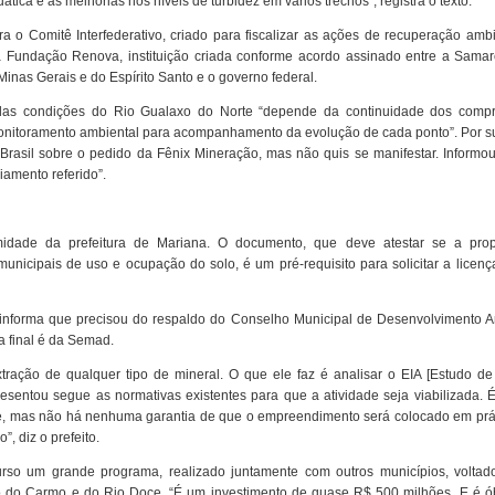
tica e as melhorias nos níveis de turbidez em vários trechos”, registra o texto.
 o Comitê Interfederativo, criado para fiscalizar as ações de recuperação ambi
a Fundação Renova, instituição criada conforme acordo assinado entre a Samar
Minas Gerais e do Espírito Santo e o governo federal.
das condições do Rio Gualaxo do Norte “depende da continuidade dos comp
itoramento ambiental para acompanhamento da evolução de cada ponto”. Por su
rasil sobre o pedido da Fênix Mineração, mas não quis se manifestar. Informo
iamento referido”.
midade da prefeitura de Mariana. O documento, que deve atestar se a pro
nicipais de uso e ocupação do solo, é um pré-requisito para solicitar a licenç
or informa que precisou do respaldo do Conselho Municipal de Desenvolvimento A
a final é da Semad.
ação de qualquer tipo de mineral. O que ele faz é analisar o EIA [Estudo de
resentou segue as normativas existentes para que a atividade seja viabilizada.
e, mas não há nenhuma garantia de que o empreendimento será colocado em prát
, diz o prefeito.
urso um grande programa, realizado juntamente com outros municípios, voltad
o do Carmo e do Rio Doce. “É um investimento de quase R$ 500 milhões. E é ó