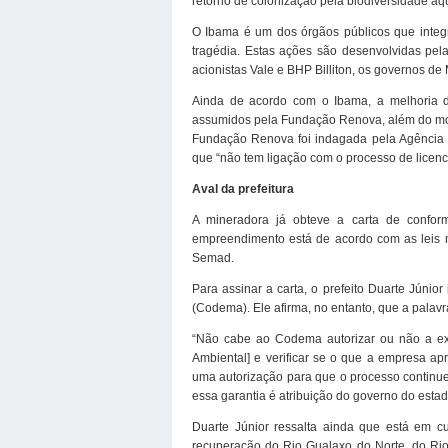
retorno de colonização pela biodiversidade aquá
O Ibama é um dos órgãos públicos que integra
tragédia. Estas ações são desenvolvidas pel
acionistas Vale e BHP Billiton, os governos de 
Ainda de acordo com o Ibama, a melhoria 
assumidos pela Fundação Renova, além do mon
Fundação Renova foi indagada pela Agência B
que “não tem ligação com o processo de licenc
Aval da prefeitura
A mineradora já obteve a carta de confor
empreendimento está de acordo com as leis mu
Semad.
Para assinar a carta, o prefeito Duarte Júni
(Codema). Ele afirma, no entanto, que a palavr
“Não cabe ao Codema autorizar ou não a extr
Ambiental] e verificar se o que a empresa ap
uma autorização para que o processo continu
essa garantia é atribuição do governo do estado”
Duarte Júnior ressalta ainda que está em c
recuperação do Rio Gualaxo do Norte, do Ri