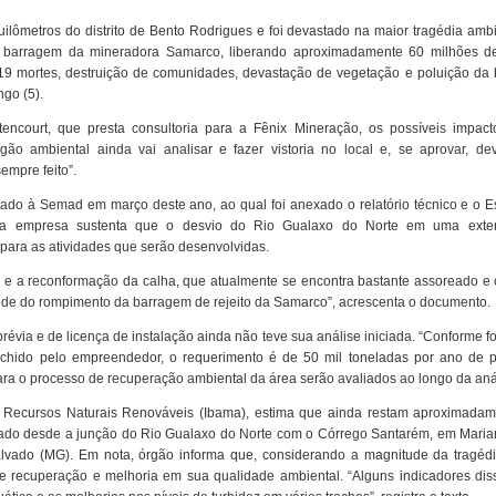
uilômetros do distrito de Bento Rodrigues e foi devastado na maior tragédia amb
 barragem da mineradora Samarco, liberando aproximadamente 60 milhões d
 19 mortes, destruição de comunidades, devastação de vegetação e poluição da 
go (5).
ncourt, que presta consultoria para a Fênix Mineração, os possíveis impact
ão ambiental ainda vai analisar e fazer vistoria no local e, se aprovar, de
empre feito”.
ado à Semad em março deste ano, ao qual foi anexado o relatório técnico e o E
, a empresa sustenta que o desvio do Rio Gualaxo do Norte em uma ext
para as atividades que serão desenvolvidas.
e e a reconformação da calha, que atualmente se encontra bastante assoreado e
irtude do rompimento da barragem de rejeito da Samarco”, acrescenta o documento.
évia e de licença de instalação ainda não teve sua análise iniciada. “Conforme f
nchido pelo empreendedor, o requerimento é de 50 mil toneladas por ano de 
para o processo de recuperação ambiental da área serão avaliados ao longo da aná
os Recursos Naturais Renováveis (Ibama), estima que ainda restam aproximadam
nado desde a junção do Rio Gualaxo do Norte com o Córrego Santarém, em Marian
vado (MG). Em nota, órgão informa que, considerando a magnitude da tragédi
 recuperação e melhoria em sua qualidade ambiental. “Alguns indicadores dis