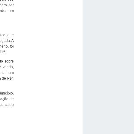
para ser
ender um
rco, que
egada. A
rio, foi
015.
to sobre
e venda,
antinham
da de R$4
unicípio.
ração de
 cerca de