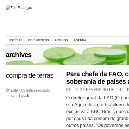
NOTÍCIAS
DOCUMENTOS
ARTIGOS
AGENDA
archives
Para chefe da FAO, 
compra de terras
soberania de países 
EF
⋅
24 DE FEVEREIRO DE 2014
⋅
Este TAG está associado
com 1 posts
O diretor-geral da FAO (Orga
e a Agricultura), o brasileiro 
exclusiva à BBC Brasil, que n
por causa da compra de grande
outros países. “Os governos e