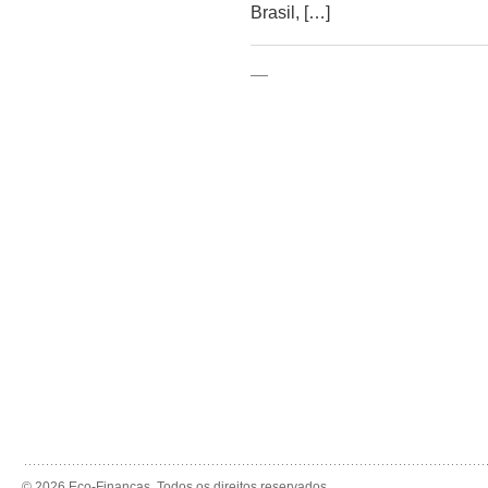
Brasil, […]
—
© 2026 Eco-Finanças. Todos os direitos reservados.