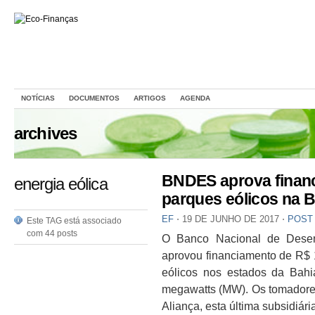
NOTÍCIAS
DOCUMENTOS
ARTIGOS
AGENDA
archives
BNDES aprova financ
energia eólica
parques eólicos na B
EF
⋅
19 DE JUNHO DE 2017
⋅
POST
Este TAG está associado
com 44 posts
O Banco Nacional de Desen
aprovou financiamento de R$ 1
eólicos nos estados da Bahi
megawatts (MW). Os tomadore
Aliança, esta última subsidiá