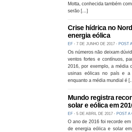
Motta, conhecida também com
serão […]
Crise hídrica no Nor
energia eólica
EF
⋅
7 DE JUNHO DE 2017
⋅
POST 
Os números não deixam dúvida
ventos fortes e contínuos, p
2016, por exemplo, a média d
usinas eólicas no país e a 
enquanto a média mundial é [
Mundo registra reco
solar e eólica em 201
EF
⋅
5 DE ABRIL DE 2017
⋅
POST A
O ano de 2016 foi recorde em
de energia eólica e solar e