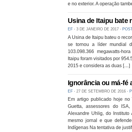
e no exterior. A operação tam
Usina de Itaipu bate
EF
⋅
3 DE JANEIRO DE 2017
⋅
POS
A Usina de Itaipu bateu o rec
se tornou a líder mundial
103.098.366 megawatts-hora 
Itaipu foram visitados por 95
2015 e considera as duas […]
Ignorância ou má-fé a
EF
⋅
27 DE SETEMBRO DE 2016
⋅
P
Em artigo publicado hoje no 
Guetta, assessores do ISA
Alexandre Uhlig, do Instituto
mesmo jornal e que defendeu
Indígenas Na tentativa de justi