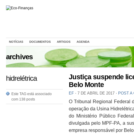
NOTÍCIAS
DOCUMENTOS
ARTIGOS
AGENDA
archives
Justiça suspende li
hidrelétrica
Belo Monte
EF
⋅
7 DE ABRIL DE 2017
⋅
POST A
Este TAG está associado
com 138 posts
O Tribunal Regional Federal 
operação da Usina Hidrelétric
do Ministério Público Feder
divulgada pelo MPF-PA, a sus
empresa responsável por Belo 