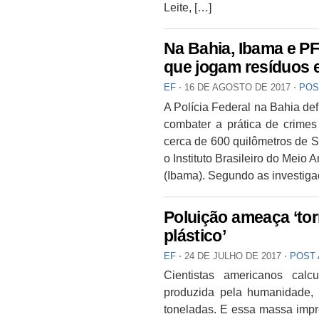
Leite, […]
Na Bahia, Ibama e P
que jogam resíduos 
EF
⋅
16 DE AGOSTO DE 2017
⋅
POS
A Polícia Federal na Bahia de
combater a prática de crime
cerca de 600 quilômetros de S
o Instituto Brasileiro do Mei
(Ibama). Segundo as investiga
Poluição ameaça ‘tor
plástico’
EF
⋅
24 DE JULHO DE 2017
⋅
POST
Cientistas americanos calc
produzida pela humanidade, 
toneladas. E essa massa impre