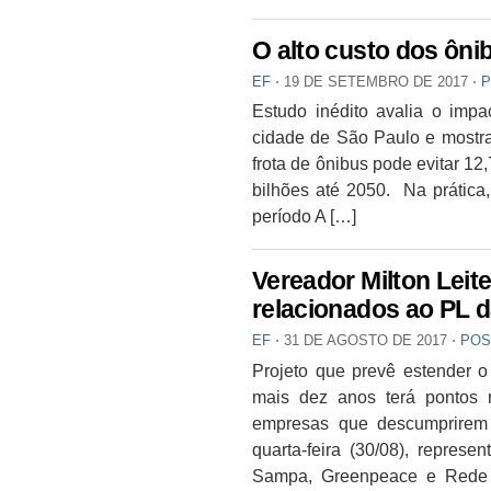
O alto custo dos ôni
EF
⋅
19 DE SETEMBRO DE 2017
⋅
P
Estudo inédito avalia o impa
cidade de São Paulo e mostr
frota de ônibus pode evitar 1
bilhões até 2050. Na prática,
período A […]
Vereador Milton Lei
relacionados ao PL d
EF
⋅
31 DE AGOSTO DE 2017
⋅
POS
Projeto que prevê estender o 
mais dez anos terá pontos 
empresas que descumprirem
quarta-feira (30/08), repres
Sampa, Greenpeace e Rede 