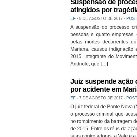
Suspensão de proces
atingidos por tragéd
EF
⋅
9 DE AGOSTO DE 2017
⋅
POST
A suspensão do processo cri
pessoas e quatro empresas 
pelas mortes decorrentes 
Mariana, causou indignação en
2015. Integrante do Moviment
Andriole, que […]
Juiz suspende ação c
por acidente em Mar
EF
⋅
7 DE AGOSTO DE 2017
⋅
POST
O juiz federal de Ponte Nova 
o processo criminal que acus
no rompimento da barragem d
de 2015. Entre os réus da açã
suas controladoras, a Vale e a