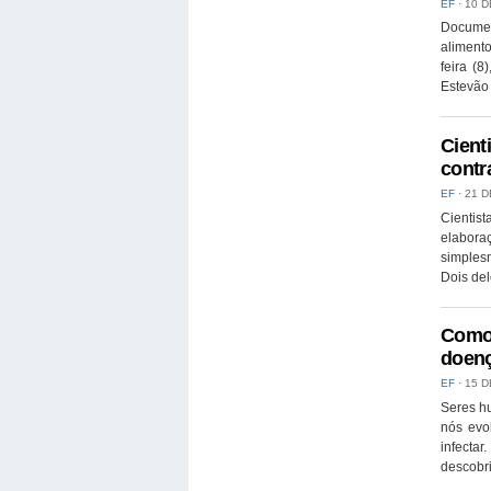
EF
⋅
10 D
Documen
aliment
feira (8
Estevão 
Cient
contr
EF
⋅
21 D
Cientist
elabora
simplesm
Dois del
Como 
doenç
EF
⋅
15 D
Seres hu
nós evo
infecta
descobri