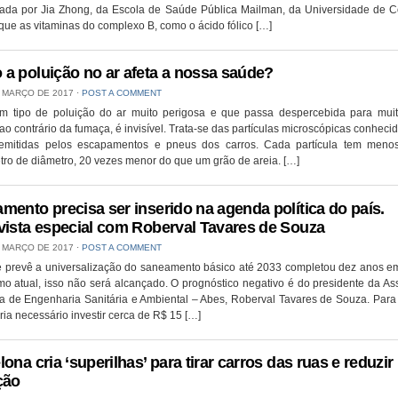
ada por Jia Zhong, da Escola de Saúde Pública Mailman, da Universidade de C
que as vitaminas do complexo B, como o ácido fólico […]
a poluição no ar afeta a nossa saúde?
 MARÇO DE 2017
⋅
POST A COMMENT
um tipo de poluição do ar muito perigosa e que passa despercebida para muit
ao contrário da fumaça, é invisível. Trata-se das partículas microscópicas conhec
emitidas pelos escapamentos e pneus dos carros. Cada partícula tem men
ro de diâmetro, 20 vezes menor do que um grão de areia. […]
mento precisa ser inserido na agenda política do país.
vista especial com Roberval Tavares de Souza
 MARÇO DE 2017
⋅
POST A COMMENT
ue prevê a universalização do saneamento básico até 2033 completou dez anos em
tmo atual, isso não será alcançado. O prognóstico negativo é do presidente da A
ra de Engenharia Sanitária e Ambiental – Abes, Roberval Tavares de Souza. Para 
ria necessário investir cerca de R$ 15 […]
ona cria ‘superilhas’ para tirar carros das ruas e reduzir
ção