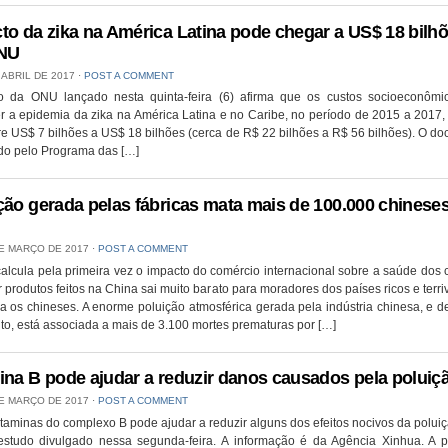
to da zika na América Latina pode chegar a US$ 18 bilhõ
ONU
 ABRIL DE 2017
⋅
POST A COMMENT
io da ONU lançado nesta quinta-feira (6) afirma que os custos socioeconômi
r a epidemia da zika na América Latina e no Caribe, no período de 2015 a 2017,
tre US$ 7 bilhões a US$ 18 bilhões (cerca de R$ 22 bilhões a R$ 56 bilhões). O d
do pelo Programa das […]
ção gerada pelas fábricas mata mais de 100.000 chinese
E MARÇO DE 2017
⋅
POST A COMMENT
alcula pela primeira vez o impacto do comércio internacional sobre a saúde dos
produtos feitos na China sai muito barato para moradores dos países ricos e terr
a os chineses. A enorme poluição atmosférica gerada pela indústria chinesa, e 
to, está associada a mais de 3.100 mortes prematuras por […]
ina B pode ajudar a reduzir danos causados pela poluiç
E MARÇO DE 2017
⋅
POST A COMMENT
taminas do complexo B pode ajudar a reduzir alguns dos efeitos nocivos da poluiç
estudo divulgado nessa segunda-feira. A informação é da Agência Xinhua. A p