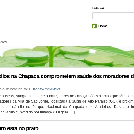
BUSCA
Home
ENDA
dios na Chapada comprometem saúde dos moradores d
E OUTUBRO DE 2017
⋅
POST A COMMENT
 náuseas, sangramentos pelo nariz, dores de cabeça são sintomas que têm sid
adores da Vila de São Jorge, localizada a 36km de Alto Paraíso (GO), e próxim
 pelo incêndio no Parque Nacional da Chapada dos Veadeiros. Desde o in
s, a vila é invadida por fumaça e fuligem. […]
uro está no prato