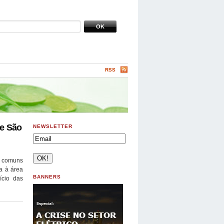
RSS
e São
NEWSLETTER
o comuns
a à área
BANNERS
ício das