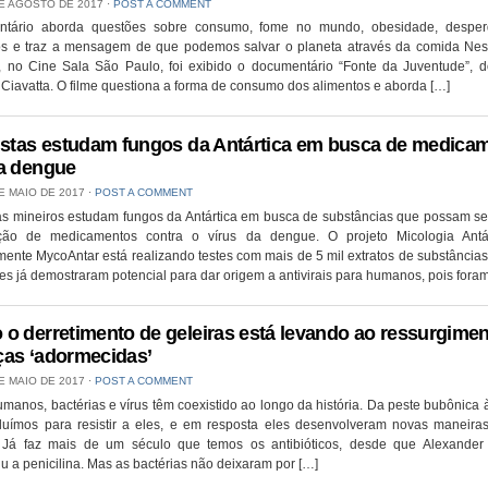
E AGOSTO DE 2017
⋅
POST A COMMENT
tário aborda questões sobre consumo, fome no mundo, obesidade, desper
os e traz a mensagem de que podemos salvar o planeta através da comida Nest
), no Cine Sala São Paulo, foi exibido o documentário “Fonte da Juventude”, d
Ciavatta. O filme questiona a forma de consumo dos alimentos e aborda […]
istas estudam fungos da Antártica em busca de medica
a dengue
E MAIO DE 2017
⋅
POST A COMMENT
as mineiros estudam fungos da Antártica em busca de substâncias que possam se
ção de medicamentos contra o vírus da dengue. O projeto Micologia Antá
ente MycoAntar está realizando testes com mais de 5 mil extratos de substâncias
es já demostraram potencial para dar origem a antivirais para humanos, pois fora
o derretimento de geleiras está levando ao ressurgimen
as ‘adormecidas’
E MAIO DE 2017
⋅
POST A COMMENT
manos, bactérias e vírus têm coexistido ao longo da história. Da peste bubônica à
luímos para resistir a eles, e em resposta eles desenvolveram novas maneira
r. Já faz mais de um século que temos os antibióticos, desde que Alexander
u a penicilina. Mas as bactérias não deixaram por […]