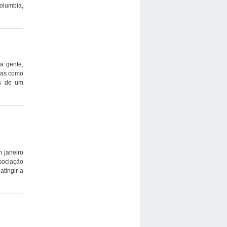
olumbia,
a gente,
idas como
os de um
 janeiro
ssociação
atingir a