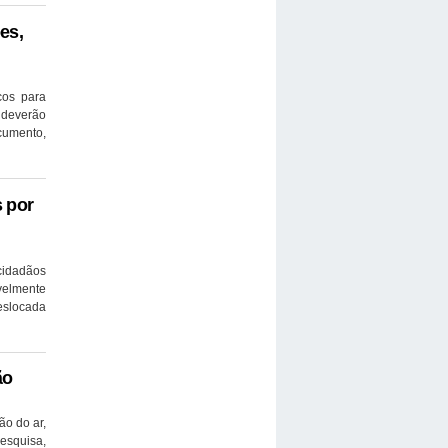
es,
cos para
 deverão
ocumento,
s por
 cidadãos
ivelmente
deslocada
ão
ão do ar,
esquisa,