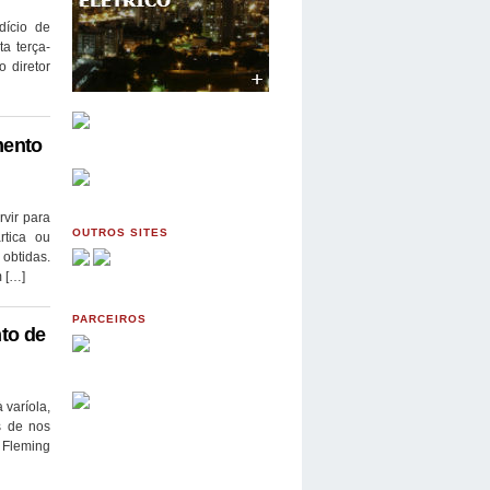
dício de
a terça-
o diretor
mento
rvir para
OUTROS SITES
rtica ou
 obtidas.
m […]
PARCEIROS
to de
 varíola,
s de nos
 Fleming