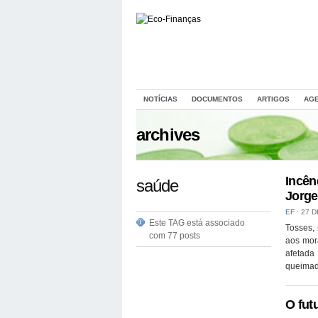
NOTÍCIAS
DOCUMENTOS
ARTIGOS
AG
archives
Incên
saúde
Jorge
EF
⋅
27 D
Este TAG está associado
Tosses,
com 77 posts
aos mor
afetada
queimada
O fut