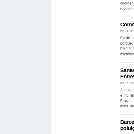
coorden
revelou 
Como 
EF
⋅
9 DE
Existe 
porque, 
PM2,5, 
micrômet
Sanea
Entre
EF
⋅
6 DE
A lei q
e, no ri
Brasilei
meta, se
Barcel
polui