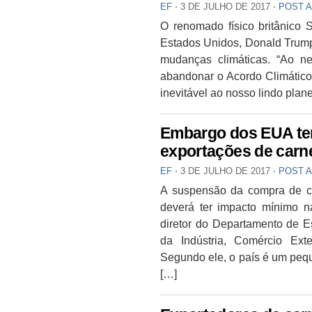
EF
⋅
3 DE JULHO DE 2017
⋅
POST 
O renomado físico britânico S
Estados Unidos, Donald Trump,
mudanças climáticas. “Ao ne
abandonar o Acordo Climático
inevitável ao nosso lindo pla
Embargo dos EUA te
exportações de carne,
EF
⋅
3 DE JULHO DE 2017
⋅
POST 
A suspensão da compra de ca
deverá ter impacto mínimo na
diretor do Departamento de Es
da Indústria, Comércio Ext
Segundo ele, o país é um peq
[…]