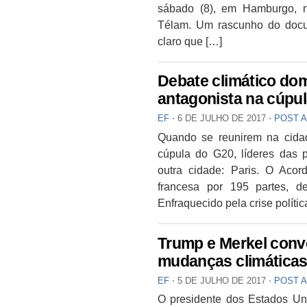
sábado (8), em Hamburgo, 
Télam. Um rascunho do docum
claro que […]
Debate climático do
antagonista na cúpu
EF
⋅
6 DE JULHO DE 2017
⋅
POST 
Quando se reunirem na cida
cúpula do G20, líderes das 
outra cidade: Paris. O Acor
francesa por 195 partes, d
Enfraquecido pela crise polític
Trump e Merkel conv
mudanças climáticas
EF
⋅
5 DE JULHO DE 2017
⋅
POST 
O presidente dos Estados Un