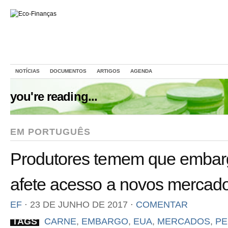
NOTÍCIAS
DOCUMENTOS
ARTIGOS
AGENDA
you're reading...
EM PORTUGUÊS
Produtores temem que embargo
afete acesso a novos mercad
EF
⋅
23 DE JUNHO DE 2017
⋅
COMENTAR
TAGS
CARNE
,
EMBARGO
,
EUA
,
MERCADOS
,
PE