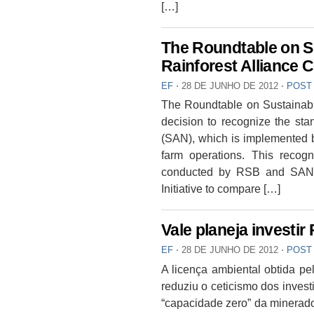
[…]
The Roundtable on S
Rainforest Alliance C
EF
⋅
28 DE JUNHO DE 2012
⋅
POST
The Roundtable on Sustainabl
decision to recognize the sta
(SAN), which is implemented by
farm operations. This recog
conducted by RSB and SAN, w
Initiative to compare […]
Vale planeja investir
EF
⋅
28 DE JUNHO DE 2012
⋅
POST
A licença ambiental obtida pe
reduziu o ceticismo dos inves
“capacidade zero” da minerado