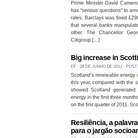
Prime Minister David Camero
has “serious questions” to an
rates. Barclays was fined £29
that several banks manipulate
other. The Chancellor Geo
Citigroup […]
Big increase in Scot
EF
⋅
28 DE JUNHO DE 2012
⋅
POST
Scotland’s renewable energy ou
this year, compared with the 
showed Scotland generated 
energy in the first three mont
on the first quarter of 2011. Sc
Resiliência, a palavr
para o jargão socioa