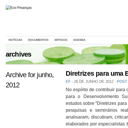
NOTÍCIAS
DOCUMENTOS
ARTIGOS
AGENDA
archives
Diretrizes para uma 
Archive for junho,
EF
⋅
28 DE JUNHO DE 2012
⋅
POST
2012
No espírito de contribuir par
para o Desenvolvimento Su
estudos sobre “Diretrizes par
pesquisas e seminários rea
analisaram, discutiram, criti
elaborados por especialistas b