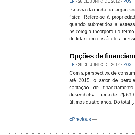
EF
⋅
28 DE JUNHO DE 2012
⋅
POST
Palavra da moda no jargão soc
física. Refere-se à propried
quando submetidos a estresse
psicologia incorporou o termo
de lidar com obstáculos, press
Opções de financiam
EF
⋅
28 DE JUNHO DE 2012
⋅
POST
Com a perspectiva de consumir
até 2015, o setor de petró
captação de financiament
desembolsar cerca de R$ 63 b
últimos quatro anos. Do total [
«Previous
—