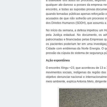
à totalidade dos autos do processo, segund
qualquer ato danoso a posses da empresa nem
encontro, e todas as supostas provas document
quando tornadas públicas apenas reforçarão o 
acusados de que não sofrerão um processo in
dos Direitos Humanos (SDDH), que assumiu a 
No início da semana, a defesa impetrou um H
pela Justiça estadual. No documento, os adv
patrocinadas e financiadas pelas Empresas que
os pacientes poderiam ter em uma investigação
Cidade com emblemas da Norte Energia. O que
pressão da cúpula do sistema de segurança pú
Ação espontânea
O encontro Xingu +23, que aconteceu de 13 a 1
movimentos sociais, indígenas da região das b
objetivo denunciar nacional e internacionalm
meio ambiente, explica Antonia Melo, dirigen