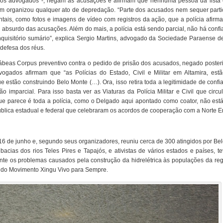
o os advogados -, negam as acusações e afirmam que nenhuma pessoa da lista
 organizou qualquer ato de depredação. “Parte dos acusados nem sequer parti
ais, como fotos e imagens de vídeo com registros da ação, que a polícia afirma
absurdo das acusações. Além do mais, a polícia está sendo parcial, não há conf
quisitório sumário”, explica Sergio Martins, advogado da Sociedade Paraense d
defesa dos réus.
ábeas Corpus preventivo contra o pedido de prisão dos acusados, negado poster
ogados afirmam que “as Polícias do Estado, Civil e Militar em Altamira, est
 estão construindo Belo Monte (…). Ora, isso retira toda a legitimidade de conf
 imparcial. Para isso basta ver as Viaturas da Polícia Militar e Civil que circ
 parece é toda a polícia, como o Delgado aqui apontado como coator, não está 
blica estadual e federal que celebraram os acordos de cooperação com a Norte En
6 de junho e, segundo seus organizadores, reuniu cerca de 300 atingidos por Be
acias dos rios Teles Pires e Tapajós, e ativistas de vários estados e países, 
ente os problemas causados pela construção da hidrelétrica às populações da re
te do Movimento Xingu Vivo para Sempre.