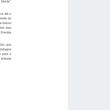
 Monte”,
ca até o
rente do
ue barrou
dias eles
 Energia
irio, que
 estragos
u para o
 entrada