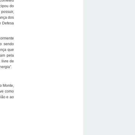
 cometeu
cipou do
 possuir,
iança dos
e Defesa
iormente
ão sendo
iança que
ulam pela
livre de
ergia”.
lo Monte,
teve como
gião e ao