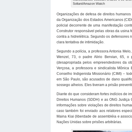
Soltani/Amazon Watch
Organizações de defesa de direitos humanos 
da Organização dos Estados Americanos (CIDH
policial decorrente de uma manifestação cont
Construtor responsável pelas obras da usina 
contra a hidrelétrica. Segundo os defensores
clara tentativa de intimidação.
Segundo a polícia, a professora Antonia Melo
Wenzel, 73, o padre Alirio Bervian, 65, o
(desapropriada pelos empreendedores da obra
Verçosa, a professora e sindicalista Mônica 
Conselho Indigenista Missionário (CIMI) – tod
em São Paulo, são acusados de dano qualific
sossego alheios. Eles tiveram a prisão prevent
Diante do que consideram fortes indícios de i
Direitos Humanos (SDDH) e as ONG Justiça G
informações sobre violações de direitos huma
caso também foi enviado aos relatores espec
Maina Kiai (liberdade de assembléia e associ
Nações Unidas sobre prisões arbitrárias.