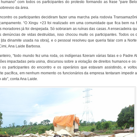
r humano” com todos os participantes do protesto formando as frase “pare Belo
 sobrevoo da área.
ncontro os participantes decidiram fazer uma marcha pela rodovia Transamazôni
acampamento. “O Xingu +23 foi realizado em uma comunidade que fica bem na f
s moradores já foi despejada. Só sobraram as ruínas das casas. A ensecadeira q
s denúncias de vidas destruídas, isso chocou muito os participantes. Todos os 
da dinamite usada na obra], e o pessoal resolveu que queria falar com a Norte
o Cimi, Ana Laide Barbosa.
teiro, “todo mundo fez uma roda, os indígenas fizeram várias falas e o Padre Al
ões impactadas pela usina, discursou sobre a violação de direitos humanos e os
os participantes do encontro e os operários que estavam assistindo, e volto
e pacífica, em nenhum momento os funcionários da empresa tentaram impedir a
 ato”, conta Ana Laide.