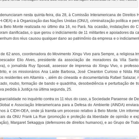
denunciaram nesta quinta-feira, dia 28, à Comissão Interamericana de Direitos
-OEA) e à Organização das Nações Unidas (ONU), criminalização política e per
ra Belo Monte realizada no último dia 16, no Pará. Na ocasião, instalações do 
foram danificadas, o que gerou o indiciamento de 11 militantes e apoiadores da
 nenhum dos réus causou qualquer dano ao patrimônio da empresa e o indiciamen
, de 62 anos, coordenadora do Movimento Xingu Vivo para Sempre, a religiosa Ir
 pescador Elio Alves, presidente da associação de moradores da Vila Santo
), o jornalista Ruy Sposati, assessor de imprensa do Xingu Vivo, o professo
Brito, e os missionários Ana Laide Barbosa, José Cleanton Curioso e Nilda Rib
os residentes em Altamira -, além do cineasta e documentarista Rafael Salazar, 
ado, roubo, formação de bando e quadrilha, desobediência e perturbação de tr
iva pedida à Justiça na última segunda, 25.
mparcialidade no inquérito contra os 11 réus do caso, a Sociedade Paraense de D
lobal e Associação Interamericana para a Defesa do Ambiente (AINDA) enviar
nos à CIDH-OEA, onde já tramita um processo relativo à Belo Monte. Um informe
iais da ONU Frank La Rue (promoção e proteção da liberdade de opinião e exp
ação), Margaret Sekaggya (defensores de direitos humanos), e ao Grupo de Trab