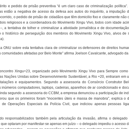
ito e pedido de prisão preventiva “é um claro caso de criminalização política”.
s estão a negativa de acesso da defesa aos autos do inquérito, a imputação d
orrido, o pedido de prisão de cidadãos que têm domicilio fixo e claramente não
dois religiosos e a coordenadora do Movimento Xingu Vivo, todos com idade aci
, a tentativa de tolher e criminalizar a atividade jornalística e de documentaçã
do o histórico de perseguição dos membros do Movimento Xingu Vivo, alvos de 
a).
ONU sobre esta tentativa clara de criminalizar os defensores de direitos huma
s comunidades afetadas por Belo Monte” afirma Joelson Cavalcante, advogado da
o encontro Xingu+23, organizado pelo Movimento Xingu Vivo para Sempre como 
as Nações Unidas sobre Desenvolvimento Sustentável, a Rio +20, entraram em 
stalações e equipamentos. Segundo a assessoria do Consórcio Construtor Be
os inúmeros computadores, laptops, cadeiras, aparelhos de ar condicionado e do
Ainda segundo a assessoria do CCBM, a empresa denunciou a participação de ind
erou que os primeiros foram “inocentes úteis e massa de manobra”, explica o 
ão de Operações Especiais da Polícia Civil, que indiciou apenas pessoas lig
ndo responsabilizados também pela articulação da invasão, afirma o delegado O
que optaram por manifestar-se apenas em juízo – o delegado impediu o acesso d