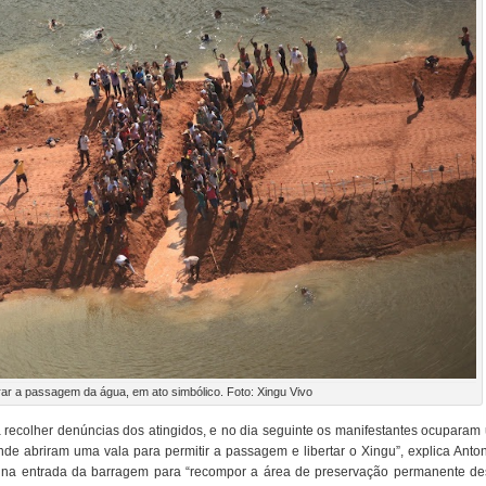
ar a passagem da água, em ato simbólico. Foto: Xingu Vivo
 recolher denúncias dos atingidos, e no dia seguinte os manifestantes ocuparam
nde abriram uma vala para permitir a passagem e libertar o Xingu”, explica Anto
na entrada da barragem para “recompor a área de preservação permanente d