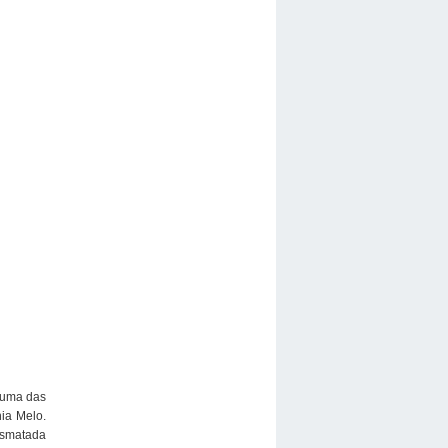
 uma das
nia Melo.
esmatada