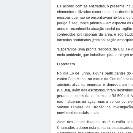
De acordo com as entidades, o presente inquér
elementos utilizados como base das denúncia
pessoas que não se encontravam no local do oc
perigo à segurança pública – em especial os 
anos e reconhecida atuação social na região –
conhecidos profissionais da área, e sobretu
interditos proibitórios (criminalização antecipad
“Esperamos uma pronta resposta da CIDH e da 
meio ambiente, que trabalham para proteger a
O protesto
No dia 16 de junho, alguns participantes d
contra Belo Monte no marco da Conferência d
administrativa da empresa e depredaram in
(CCBM), além dos escritórios, foram destruíd
gerando um prejuízo de cerca de R$ 500 mil. 
não indígenas na ação, mas a polícia consid
Vanildo Oliveira, da Divisão de Investigaç
movimentos sociais locais.
Alem dos delitos listados, os réus estão se
Chamados a depor esta semana, os acusados, 