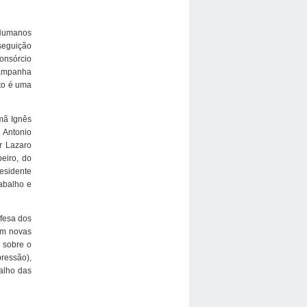
 Humanos
seguição
Consórcio
 campanha
to é uma
mã Ignês
 Antonio
r Lazaro
eiro, do
residente
abalho e
efesa dos
am novas
 sobre o
ressão),
alho das