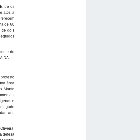
 Entre os
e atos a
 oferecem
ma de 60
o de dois
seguidos
nos e do
 AIDA.
protesto
uma área
lo Monte
cumentos,
ígenas e
delegado
adas aos
liveira.
a defesa