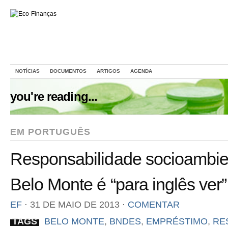
NOTÍCIAS
DOCUMENTOS
ARTIGOS
AGENDA
you're reading...
EM PORTUGUÊS
Responsabilidade socioambi
Belo Monte é “para inglês ver”
EF
⋅
31 DE MAIO DE 2013
⋅
COMENTAR
TAGS
BELO MONTE
,
BNDES
,
EMPRÉSTIMO
,
RE