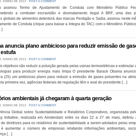
E JUNHO DE 2013
⋅
POST A COMMENT
a assinou Termo de Ajustamento de Conduta com Ministério Público Fed
etendo a combater escravidão e desmatamento ilegal A BRF, uma das pr
as globais de alimentos detentorá das marcas Perdigão e Sadia, assinou neste 
amento de Conduta (clique para baixar a íntegra do TAC) com o Ministério Públic
…]
 anuncia plano ambicioso para reduzir emissão de gas
 estufa
E JUNHO DE 2013
⋅
POST A COMMENT
is objetivos são reduzir a poluição gerada pelas usinas termoelétricas e estimular 
ologias para produzir energia mais limpa O presidente Barack Obama anunci
eira (25) um ambicioso plano para reduzir a emissão de gases poluentes na atmo
ela primeira vez, agências federais de regulação têm o aval do presidente […]
órios ambientais já chegaram à quarta geração
E JUNHO DE 2013
⋅
POST A COMMENT
rência Global sobre Sustentabilidade e Relatórios Corporativos, organizada pel
ng Initiative, realizada em Amsterdam entre os dias 22 a 27 de maio, definiu 
de diretrizes para os relatórios de sustentabilidade a serem adotados pelas em
o é aumentar o número de empresas relatando informações ambientais, soci
nça […]