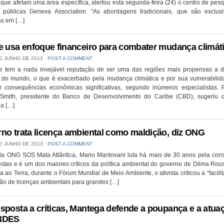
 que afetam uma área específica, alertou esta segunda-feira (24) o centro de pes
as públicas Geneva Association. “As abordagens tradicionais, que são exclus
s em […]
e usa enfoque financeiro para combater mudança climát
E JUNHO DE 2013
⋅
POST A COMMENT
e tem a nada invejável reputação de ser uma das regiões mais propensas a d
s do mundo, o que é exacerbado pela mudança climática e por sua vulnerabilid
r consequências econômicas significativas, segundo inúmeros especialistas. P
Smith, presidente do Banco de Desenvolvimento do Caribe (CBD), sugeriu
ia […]
no trata licença ambiental como maldição, diz ONG
E JUNHO DE 2013
⋅
POST A COMMENT
 da ONG SOS Mata Atlântica, Mario Mantovani luta há mais de 30 anos pela con
estas e é um dos maiores críticos da política ambiental do governo de Dilma Rou
ta ao Terra, durante o Fórum Mundial de Meio Ambiente, o ativista criticou a “facili
ão de licenças ambientais para grandes […]
sposta a críticas, Mantega defende a poupança e a atua
NDES