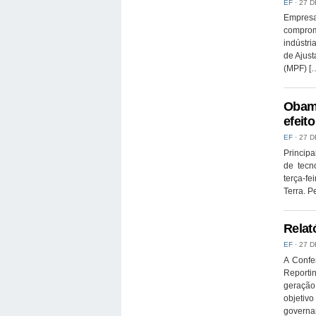
EF
⋅
27 D
Empres
comprom
indústri
de Ajust
(MPF) [
Obama
efeito
EF
⋅
27 D
Principa
de tecn
terça-f
Terra. P
Relat
EF
⋅
27 D
A Confe
Reporti
geração 
objetiv
governa