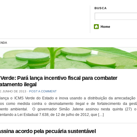
BUSCA
Home
ENDA
Verde: Pará lança incentivo fiscal para combater
tamento ilegal
E JUNHO DE 2013
⋅
POST A COMMENT
lança o ICMS Verde do Estado e inova usando a distribuição da arrecadação 
ios como medida contra o desmatamento ilegal e de fortalecimento da ges
ento ambiental. O governador Simão Jatene assinou nesta quinta (27) o
ntando a Lei Estadual 7.638, de 12 de julho de 2012, que […]
ssina acordo pela pecuária sustentável