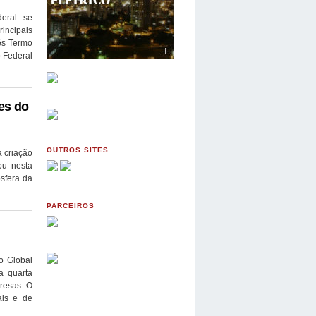
eral se
incipais
mês Termo
o Federal
es do
OUTROS SITES
a criação
ou nesta
sfera da
PARCEIROS
o Global
a quarta
presas. O
ais e de