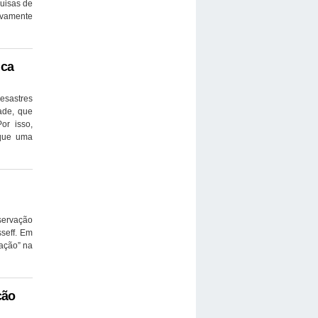
quisas de
ivamente
ica
esastres
ade, que
or isso,
 que uma
servação
sseff. Em
tação” na
ção