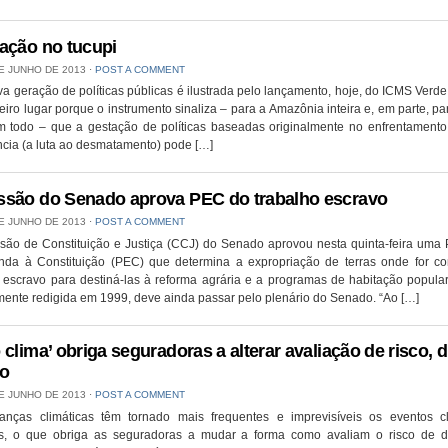
ação no tucupi
E JUNHO DE 2013
⋅
POST A COMMENT
 geração de políticas públicas é ilustrada pelo lançamento, hoje, do ICMS Verd
iro lugar porque o instrumento sinaliza – para a Amazônia inteira e, em parte, pa
 todo – que a gestação de políticas baseadas originalmente no enfrentament
cia (a luta ao desmatamento) pode […]
são do Senado aprova PEC do trabalho escravo
E JUNHO DE 2013
⋅
POST A COMMENT
são de Constituição e Justiça (CCJ) do Senado aprovou nesta quinta-feira uma 
da à Constituição (PEC) que determina a expropriação de terras onde for co
 escravo para destiná-las à reforma agrária e a programas de habitação popula
mente redigida em 1999, deve ainda passar pelo plenário do Senado. “Ao […]
 clima’ obriga seguradoras a alterar avaliação de risco, d
o
E JUNHO DE 2013
⋅
POST A COMMENT
nças climáticas têm tornado mais frequentes e imprevisíveis os eventos cl
s, o que obriga as seguradoras a mudar a forma como avaliam o risco de d