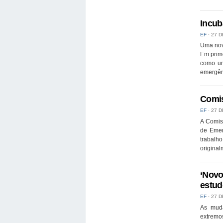
Incub
EF
⋅
27 D
Uma nova
Em prime
como um
emergên
Comis
EF
⋅
27 D
A Comis
de Emen
trabalho
original
‘Novo
estud
EF
⋅
27 D
As muda
extremo