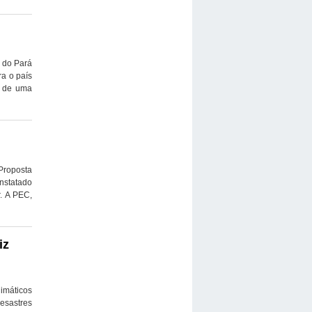
e do Pará
ra o país
o de uma
Proposta
nstatado
r. A PEC,
iz
imáticos
esastres