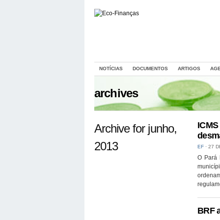
NOTÍCIAS
DOCUMENTOS
ARTIGOS
AG
archives
ICMS 
Archive for junho,
desma
2013
EF
⋅
27 D
O Pará 
municíp
ordenam
regulame
BRF a