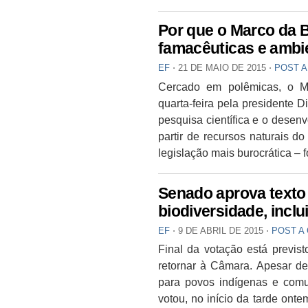
Por que o Marco da B
famacêuticas e ambie
EF
⋅
21 DE MAIO DE 2015
⋅
POST 
Cercado em polêmicas, o Ma
quarta-feira pela presidente 
pesquisa científica e o desen
partir de recursos naturais do
legislação mais burocrática – f
Senado aprova texto 
biodiversidade, incl
EF
⋅
9 DE ABRIL DE 2015
⋅
POST A
Final da votação está previ
retornar à Câmara. Apesar de
para povos indígenas e comu
votou, no início da tarde ontem