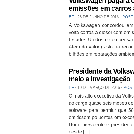
Volkswagen pagará U
emissões em carros 
EF
⋅
28 DE JUNHO DE 2016
⋅
POST
A Volkswagen concordou em p
volta carros a diesel com emi
Estados Unidos e compensar o
Além do valor gasto na reco
bilhões em reparações ambient
Presidente da Volks
meio a investigação
EF
⋅
10 DE MARÇO DE 2016
⋅
POST
O mais alto executivo da Vol
ao cargo quase seis meses dep
software para permitir que 5
emitissem poluentes em excess
Horn, presidente e president
desde […]