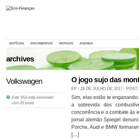
NOTÍCIAS
DOCUMENTOS
ARTIGOS
AGENDA
archives
O jogo sujo das mon
Volkswagen
EF
⋅
28 DE JULHO DE 2017
⋅
POST
Sim, elas estão te enganando:
Este TAG está associado
com 20 posts
a sobrevida dos combustív
concorrência e o combate às
jornal alemão Spiegel denun
Porche, Audi e BMW formaram 
[…]