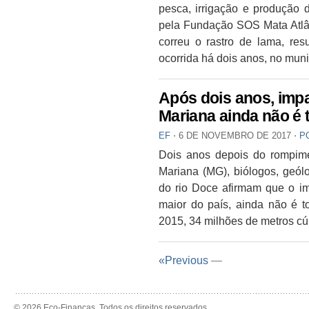
pesca, irrigação e produção 
pela Fundação SOS Mata Atlân
correu o rastro de lama, res
ocorrida há dois anos, no muni
Após dois anos, imp
Mariana ainda não é
EF
⋅
6 DE NOVEMBRO DE 2017
⋅
P
Dois anos depois do rompim
Mariana (MG), biólogos, geó
do rio Doce afirmam que o im
maior do país, ainda não é 
2015, 34 milhões de metros cúb
«Previous
—
© 2026 Eco-Finanças. Todos os direitos reservados.