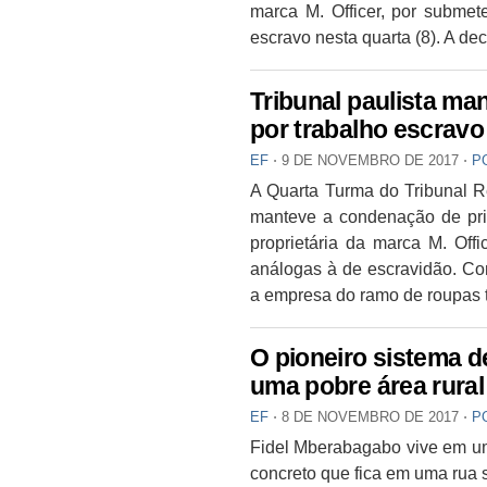
marca M. Officer, por submet
escravo nesta quarta (8). A dec
Tribunal paulista ma
por trabalho escravo
EF
⋅
9 DE NOVEMBRO DE 2017
⋅
P
A Quarta Turma do Tribunal 
manteve a condenação de prim
proprietária da marca M. Offi
análogas à de escravidão. Com
a empresa do ramo de roupas 
O pioneiro sistema d
uma pobre área rura
EF
⋅
8 DE NOVEMBRO DE 2017
⋅
P
Fidel Mberabagabo vive em um
concreto que fica em uma rua 